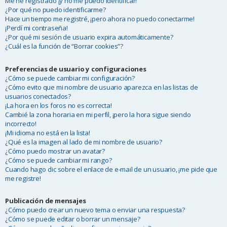
Me he registrado ¡y no me puedo identificar!
¿Por qué no puedo identificarme?
Hace un tiempo me registré, ¡pero ahora no puedo conectarme!
¡Perdí mi contraseña!
¿Por qué mi sesión de usuario expira automáticamente?
¿Cuál es la función de “Borrar cookies”?
Preferencias de usuario y configuraciones
¿Cómo se puede cambiar mi configuración?
¿Cómo evito que mi nombre de usuario aparezca en las listas de
usuarios conectados?
¡La hora en los foros no es correcta!
Cambié la zona horaria en mi perfil, ¡pero la hora sigue siendo
incorrecto!
¡Mi idioma no está en la lista!
¿Qué es la imagen al lado de mi nombre de usuario?
¿Cómo puedo mostrar un avatar?
¿Cómo se puede cambiar mi rango?
Cuando hago clic sobre el enlace de e-mail de un usuario, ¡me pide que
me registre!
Publicación de mensajes
¿Cómo puedo crear un nuevo tema o enviar una respuesta?
¿Cómo se puede editar o borrar un mensaje?