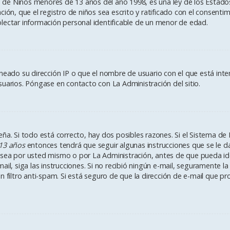
e Niños menores de 13 años del año 1998, es una ley de los Estados U
ación, que el registro de niños sea escrito y ratificado con el consen
lectar información personal identificable de un menor de edad.
aneado su dirección IP o que el nombre de usuario con el que está int
suarios. Póngase en contacto con La Administración del sitio.
ña. Si todo está correcto, hay dos posibles razones. Si el Sistema de 
13 años
entonces tendrá que seguir algunas instrucciones que se le da
sea por usted mismo o por La Administración, antes de que pueda ident
e-mail, siga las instrucciones. Si no recibió ningún e-mail, seguramente
n filtro anti-spam. Si está seguro de que la dirección de e-mail que p