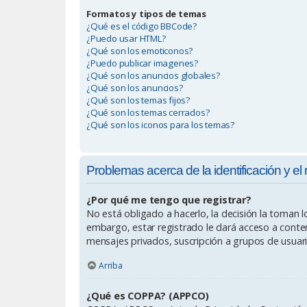
Formatos y tipos de temas
¿Qué es el código BBCode?
¿Puedo usar HTML?
¿Qué son los emoticonos?
¿Puedo publicar imagenes?
¿Qué son los anuncios globales?
¿Qué son los anuncios?
¿Qué son los temas fijos?
¿Qué son los temas cerrados?
¿Qué son los iconos para los temas?
Problemas acerca de la identificación y el 
¿Por qué me tengo que registrar?
No está obligado a hacerlo, la decisión la toman 
embargo, estar registrado le dará acceso a conten
mensajes privados, suscripción a grupos de usuar
Arriba
¿Qué es COPPA? (APPCO)