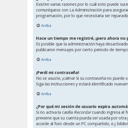
Existen varias razones por lo cuál esto puede suc
comuníquese con La Administración para asegurars
programación, por lo que necesitaría ser reparado
Arriba
Hace un tiempo me registré, ¡pero ahora no
Es posible que la administración haya desactiva
publicaron mensajes por cierto periodo de tiempo p
Arriba
¡Perdí mi contraseña!
No se asuste, ¡calma! Si su contraseña no puede se
Siga las instrucciones y estará identificado nue
Arriba
¿Por qué mi sesión de usuario expira autom
Si no activa la casilla
Recordar
cuando ingresa al fo
previene que su cuenta pueda ser usada por otra 
accede al foro desde un PC compartido, e.j. bibliote