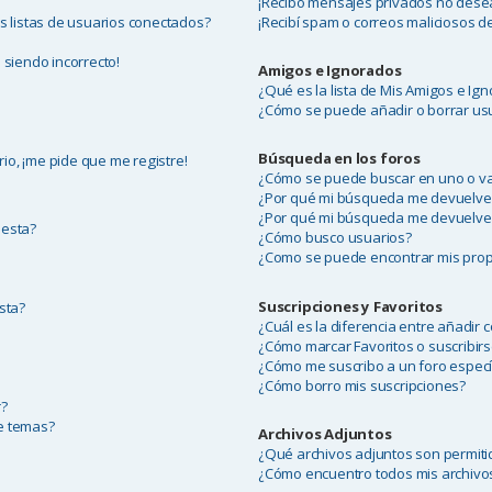
¡Recibo mensajes privados no dese
 listas de usuarios conectados?
¡Recibí spam o correos maliciosos de
 siendo incorrecto!
Amigos e Ignorados
¿Qué es la lista de Mis Amigos e Ig
¿Cómo se puede añadir o borrar usu
Búsqueda en los foros
io, ¡me pide que me registre!
¿Cómo se puede buscar en uno o va
¿Por qué mi búsqueda me devuelve
¿Por qué mi búsqueda me devuelve
uesta?
¿Cómo busco usuarios?
¿Como se puede encontrar mis prop
Suscripciones y Favoritos
sta?
¿Cuál es la diferencia entre añadir 
¿Cómo marcar Favoritos o suscribirs
¿Cómo me suscribo a un foro especí
¿Cómo borro mis suscripciones?
r?
de temas?
Archivos Adjuntos
¿Qué archivos adjuntos son permiti
¿Cómo encuentro todos mis archivo