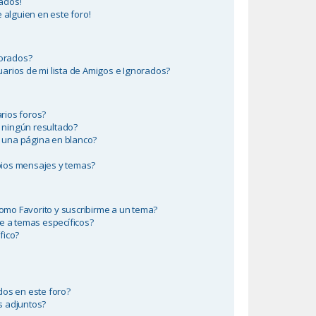
ados!
 alguien en este foro!
norados?
arios de mi lista de Amigos e Ignorados?
rios foros?
 ningún resultado?
 una página en blanco?
ios mensajes y temas?
como Favorito y suscribirme a un tema?
e a temas específicos?
fico?
dos en este foro?
s adjuntos?