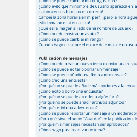
¿Cómo se puede cambiar mi configuración?
¿Cómo evito que mi nombre de usuario aparezca en las
¡La hora en los foros no es correcta!
Cambié la zona horaria en mi perfil, ¡pero la hora sigue
¡Mi idioma no está en la lista!
¿Qué es la imagen al lado de mi nombre de usuario?
¿Cómo puedo mostrar un avatar?
¿Cómo se puede cambiar mi rango?
Cuando hago clic sobre el enlace de e-mail de un usuar
Publicación de mensajes
¿Cómo puedo crear un nuevo tema o enviar una resp
¿Cómo se puede editar o borrar un mensaje?
¿Cómo se puede añadir una firma a mi mensaje?
¿Cómo creo una encuesta?
¿Por qué no se puede añadir más opciones a la encue
¿Cómo edito o borro una encuesta?
¿Por qué no se puede acceder a algún foro?
¿Por qué no se puede añadir archivos adjuntos?
¿Por qué recibí una advertencia?
¿Cómo se puede reportar un mensaje a un moderado
¿Para qué sirve el botón “Guardar” en la publicación 
¿Por qué mis mensajes necesitan ser aprobados?
¿Cómo hago para reactivar un tema?