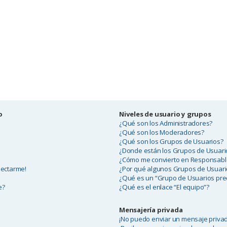
o
Niveles de usuario y grupos
¿Qué son los Administradores?
¿Qué son los Moderadores?
¿Qué son los Grupos de Usuarios?
¿Donde están los Grupos de Usuario
¿Cómo me convierto en Responsabl
nectarme!
¿Por qué algunos Grupos de Usuari
¿Qué es un “Grupo de Usuarios pr
e?
¿Qué es el enlace “El equipo”?
Mensajería privada
¡No puedo enviar un mensaje priva