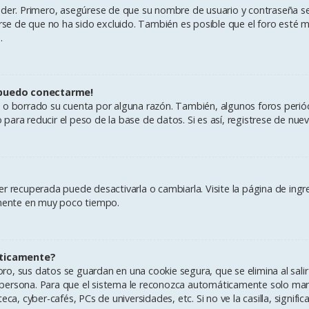
eder. Primero, asegúrese de que su nombre de usuario y contraseña se
e de que no ha sido excluido. También es posible que el foro esté ma
.
 puedo conectarme!
do o borrado su cuenta por alguna razón. También, algunos foros per
ara reducir el peso de la base de datos. Si es así, registrese de nuevo
r recuperada puede desactivarla o cambiarla. Visite la página de ingre
vamente en muy poco tiempo.
áticamente?
ro, sus datos se guardan en una cookie segura, que se elimina al salir
persona. Para que el sistema le reconozca automáticamente solo marqu
ca, cyber-cafés, PCs de universidades, etc. Si no ve la casilla, signifi