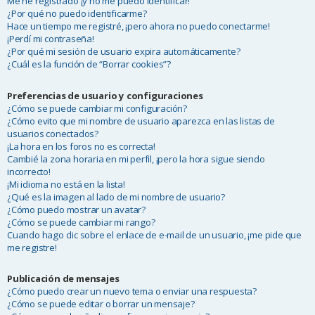
Me he registrado ¡y no me puedo identificar!
¿Por qué no puedo identificarme?
Hace un tiempo me registré, ¡pero ahora no puedo conectarme!
¡Perdí mi contraseña!
¿Por qué mi sesión de usuario expira automáticamente?
¿Cuál es la función de “Borrar cookies”?
Preferencias de usuario y configuraciones
¿Cómo se puede cambiar mi configuración?
¿Cómo evito que mi nombre de usuario aparezca en las listas de
usuarios conectados?
¡La hora en los foros no es correcta!
Cambié la zona horaria en mi perfil, ¡pero la hora sigue siendo
incorrecto!
¡Mi idioma no está en la lista!
¿Qué es la imagen al lado de mi nombre de usuario?
¿Cómo puedo mostrar un avatar?
¿Cómo se puede cambiar mi rango?
Cuando hago clic sobre el enlace de e-mail de un usuario, ¡me pide que
me registre!
Publicación de mensajes
¿Cómo puedo crear un nuevo tema o enviar una respuesta?
¿Cómo se puede editar o borrar un mensaje?