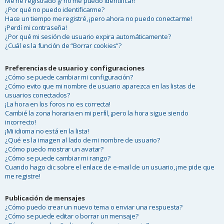
Me he registrado ¡y no me puedo identificar!
¿Por qué no puedo identificarme?
Hace un tiempo me registré, ¡pero ahora no puedo conectarme!
¡Perdí mi contraseña!
¿Por qué mi sesión de usuario expira automáticamente?
¿Cuál es la función de “Borrar cookies”?
Preferencias de usuario y configuraciones
¿Cómo se puede cambiar mi configuración?
¿Cómo evito que mi nombre de usuario aparezca en las listas de
usuarios conectados?
¡La hora en los foros no es correcta!
Cambié la zona horaria en mi perfil, ¡pero la hora sigue siendo
incorrecto!
¡Mi idioma no está en la lista!
¿Qué es la imagen al lado de mi nombre de usuario?
¿Cómo puedo mostrar un avatar?
¿Cómo se puede cambiar mi rango?
Cuando hago clic sobre el enlace de e-mail de un usuario, ¡me pide que
me registre!
Publicación de mensajes
¿Cómo puedo crear un nuevo tema o enviar una respuesta?
¿Cómo se puede editar o borrar un mensaje?