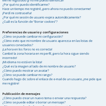
Me he registrado ¡y no me puedo identificar!
¿Por qué no puedo identificarme?
Hace un tiempo me registré, ¡pero ahora no puedo conectarme!
¡Perdí mi contraseña!
¿Por qué mi sesión de usuario expira automáticamente?
¿Cuál es la función de “Borrar cookies”?
Preferencias de usuario y configuraciones
¿Cómo se puede cambiar mi configuración?
¿Cómo evito que mi nombre de usuario aparezca en las listas de
usuarios conectados?
¡La hora en los foros no es correcta!
Cambié la zona horaria en mi perfil, ¡pero la hora sigue siendo
incorrecto!
¡Mi idioma no está en la lista!
¿Qué es la imagen al lado de mi nombre de usuario?
¿Cómo puedo mostrar un avatar?
¿Cómo se puede cambiar mi rango?
Cuando hago clic sobre el enlace de e-mail de un usuario, ¡me pide que
me registre!
Publicación de mensajes
¿Cómo puedo crear un nuevo tema o enviar una respuesta?
¿Cómo se puede editar o borrar un mensaje?