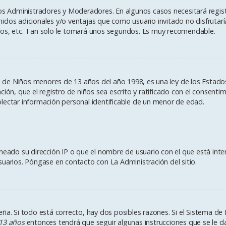
los Administradores y Moderadores. En algunos casos necesitará regist
idos adicionales y/o ventajas que como usuario invitado no disfrutar
ios, etc. Tan solo le tomará unos segundos. Es muy recomendable.
e Niños menores de 13 años del año 1998, es una ley de los Estados U
ación, que el registro de niños sea escrito y ratificado con el consen
lectar información personal identificable de un menor de edad.
aneado su dirección IP o que el nombre de usuario con el que está int
suarios. Póngase en contacto con La Administración del sitio.
ña. Si todo está correcto, hay dos posibles razones. Si el Sistema de 
13 años
entonces tendrá que seguir algunas instrucciones que se le da