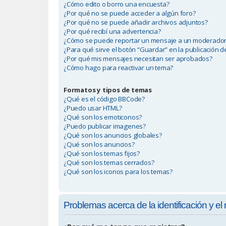
¿Cómo edito o borro una encuesta?
¿Por qué no se puede acceder a algún foro?
¿Por qué no se puede añadir archivos adjuntos?
¿Por qué recibí una advertencia?
¿Cómo se puede reportar un mensaje a un moderado
¿Para qué sirve el botón “Guardar” en la publicación 
¿Por qué mis mensajes necesitan ser aprobados?
¿Cómo hago para reactivar un tema?
Formatos y tipos de temas
¿Qué es el código BBCode?
¿Puedo usar HTML?
¿Qué son los emoticonos?
¿Puedo publicar imagenes?
¿Qué son los anuncios globales?
¿Qué son los anuncios?
¿Qué son los temas fijos?
¿Qué son los temas cerrados?
¿Qué son los iconos para los temas?
Problemas acerca de la identificación y el 