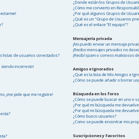
¿Donde están los Grupos de Usuario
¿Cómo me convierto en Responsabl
nectarme!
¿Por qué algunos Grupos de Usuari
¿Qué es un “Grupo de Usuarios pr
e?
¿Qué es el enlace “El equipo”?
Mensajería privada
¡No puedo enviar un mensaje priva
¡Recibo mensajes privados no dese
 listas de usuarios conectados?
¡Recibí spam o correos maliciosos de
 siendo incorrecto!
Amigos e Ignorados
¿Qué es la lista de Mis Amigos e Ig
¿Cómo se puede añadir o borrar usu
Búsqueda en los foros
io, ¡me pide que me registre!
¿Cómo se puede buscar en uno o va
¿Por qué mi búsqueda me devuelve
¿Por qué mi búsqueda me devuelve
uesta?
¿Cómo busco usuarios?
¿Como se puede encontrar mis prop
Suscripciones y Favoritos
sta?