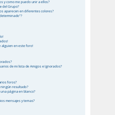
s y como me puedo unir a ellos?
e del Grupo?
os aparecen en diferentes colores?
edeterminado”?
do!
ados!
 alguien en este foro!
norados?
arios de mi lista de Amigos e Ignorados?
rios foros?
 ningún resultado?
 una página en blanco?
ios mensajes y temas?