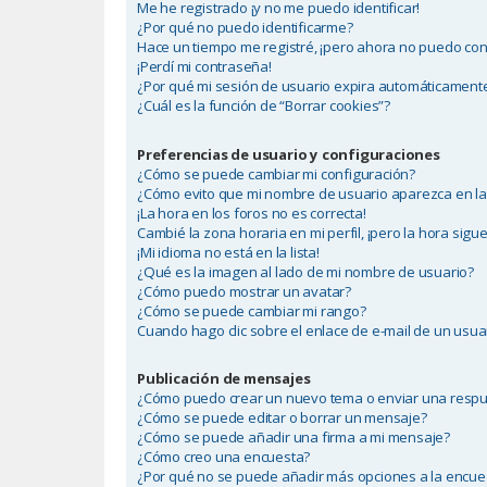
Me he registrado ¡y no me puedo identificar!
¿Por qué no puedo identificarme?
Hace un tiempo me registré, ¡pero ahora no puedo co
¡Perdí mi contraseña!
¿Por qué mi sesión de usuario expira automáticament
¿Cuál es la función de “Borrar cookies”?
Preferencias de usuario y configuraciones
¿Cómo se puede cambiar mi configuración?
¿Cómo evito que mi nombre de usuario aparezca en las
¡La hora en los foros no es correcta!
Cambié la zona horaria en mi perfil, ¡pero la hora sigue
¡Mi idioma no está en la lista!
¿Qué es la imagen al lado de mi nombre de usuario?
¿Cómo puedo mostrar un avatar?
¿Cómo se puede cambiar mi rango?
Cuando hago clic sobre el enlace de e-mail de un usuar
Publicación de mensajes
¿Cómo puedo crear un nuevo tema o enviar una resp
¿Cómo se puede editar o borrar un mensaje?
¿Cómo se puede añadir una firma a mi mensaje?
¿Cómo creo una encuesta?
¿Por qué no se puede añadir más opciones a la encue