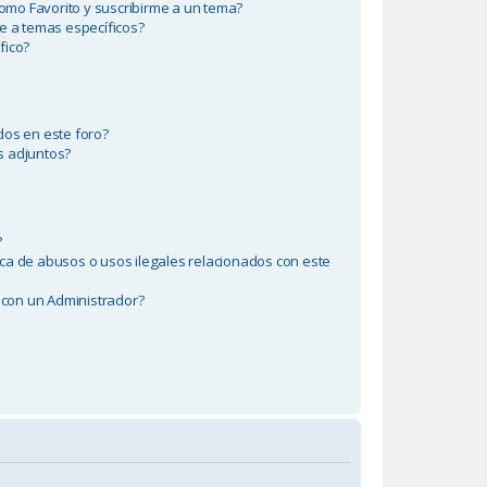
como Favorito y suscribirme a un tema?
e a temas específicos?
fico?
dos en este foro?
s adjuntos?
?
ca de abusos o usos ilegales relacionados con este
con un Administrador?