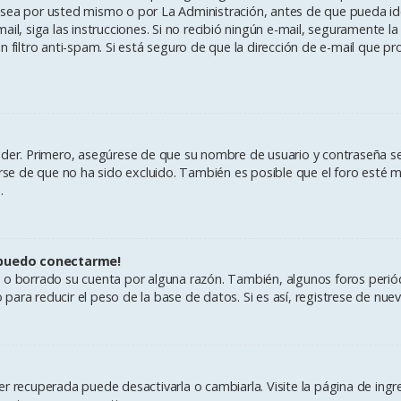
sea por usted mismo o por La Administración, antes de que pueda ident
e-mail, siga las instrucciones. Si no recibió ningún e-mail, seguramente
n filtro anti-spam. Si está seguro de que la dirección de e-mail que p
eder. Primero, asegúrese de que su nombre de usuario y contraseña se
e de que no ha sido excluido. También es posible que el foro esté ma
.
 puedo conectarme!
do o borrado su cuenta por alguna razón. También, algunos foros per
ara reducir el peso de la base de datos. Si es así, registrese de nuevo
r recuperada puede desactivarla o cambiarla. Visite la página de ingre