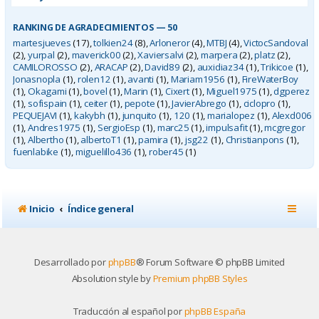
RANKING DE AGRADECIMIENTOS — 50
martesjueves
(17),
tolkien24
(8),
Arloneror
(4),
MTBJ
(4),
VictocSandoval
(2),
yurpal
(2),
maverick00
(2),
Xaviersalvi
(2),
marpera
(2),
platz
(2),
CAMILOROSSO
(2),
ARACAP
(2),
David89
(2),
auxidiaz34
(1),
Trikicoe
(1),
Jonasnopla
(1),
rolen12
(1),
avanti
(1),
Mariam1956
(1),
FireWaterBoy
(1),
Okagami
(1),
bovel
(1),
Marin
(1),
Cixert
(1),
Miguel1975
(1),
dgperez
(1),
sofispain
(1),
ceiter
(1),
pepote
(1),
JavierAbrego
(1),
ciclopro
(1),
PEQUEJAVI
(1),
kakybh
(1),
junquito
(1),
120
(1),
marialopez
(1),
Alexd006
(1),
Andres1975
(1),
SergioEsp
(1),
marc25
(1),
impulsafit
(1),
mcgregor
(1),
Albertho
(1),
albertoT1
(1),
pamira
(1),
jsg22
(1),
Christianpons
(1),
fuenlabike
(1),
miguelillo436
(1),
rober45
(1)
Inicio
Índice general
Desarrollado por
phpBB
® Forum Software © phpBB Limited
Absolution style by
Premium phpBB Styles
Traducción al español por
phpBB España