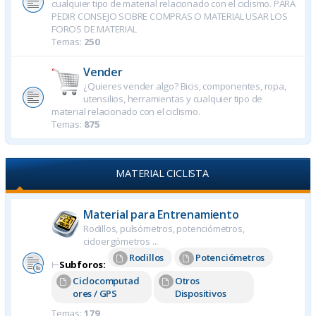
cualquier tipo de material relacionado con el ciclismo. PARA
PEDIR CONSEJO SOBRE COMPRAS O MATERIAL USAR LOS
FOROS DE MATERIAL
Temas:
250
Vender
¿Quieres vender algo? Bicis, componentes, ropa,
utensilios, herramientas y cualquier tipo de
material relacionado con el ciclismo.
Temas:
875
MATERIAL CICLISTA
Material para Entrenamiento
Rodillos, pulsómetros, potenciómetros,
cicloergómetros ...
Rodillos
Potenciómetros
⊢
Subforos:
Ciclocomputad
Otros
ores / GPS
Dispositivos
Temas:
179