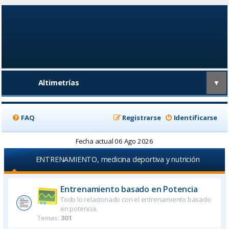
Altimetrías
▼
FAQ
Registrarse
Identificarse
Fecha actual 06 Ago 2026
ENTRENAMIENTO, medicina deportiva y nutrición
Entrenamiento basado en Potencia
Todo lo relacionado con el entrenamiento basado
en potencia.
Temas:
301