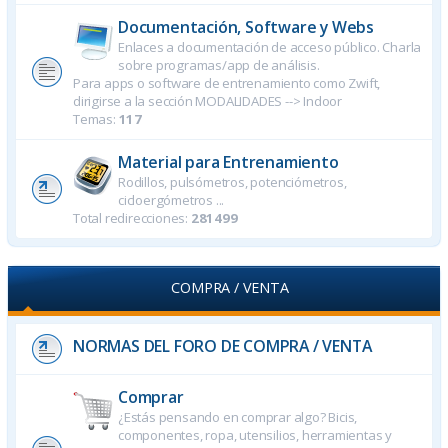
Documentación, Software y Webs
Enlaces a documentación de acceso público. Charla
sobre programas/app de análisis.
Para apps o software de entrenamiento como Zwift,
dirigirse a la sección MODALIDADES --> Indoor
Temas:
117
Material para Entrenamiento
Rodillos, pulsómetros, potenciómetros,
cicloergómetros ...
Total redirecciones:
281499
COMPRA / VENTA
NORMAS DEL FORO DE COMPRA / VENTA
Comprar
¿Estás pensando en comprar algo? Bicis,
componentes, ropa, utensilios, herramientas y