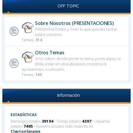
OFF TOPIC
Sobre Nosotros (PRESENTACIONES)
PRESENTACIONES y Todo lo que queráis contar
sobre vosotros.
Temas:
314
Otros Temas
Si no sabes donde poner tu tema, ponlo aqui y si
debe estar en otra ubicacion, nosotros te
ayudaremos a colocarlo.
Temas:
165
Información
ESTADÍSTICAS
Mensajes totales
39194
• Temas totales
4397
• Usuarios
totales
7495
• Nuestro usuario más reciente es
ClaytonSmame