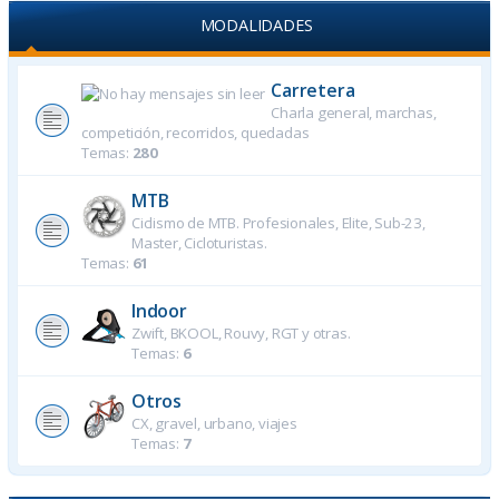
MODALIDADES
Carretera
Charla general, marchas,
competición, recorridos, quedadas
Temas:
280
MTB
Ciclismo de MTB. Profesionales, Elite, Sub-23,
Master, Cicloturistas.
Temas:
61
Indoor
Zwift, BKOOL, Rouvy, RGT y otras.
Temas:
6
Otros
CX, gravel, urbano, viajes
Temas:
7