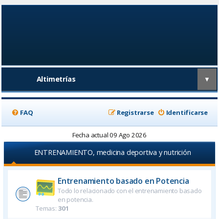
Altimetrías
▼
FAQ
Registrarse
Identificarse
Fecha actual 09 Ago 2026
ENTRENAMIENTO, medicina deportiva y nutrición
Entrenamiento basado en Potencia
Todo lo relacionado con el entrenamiento basado
en potencia.
Temas:
301