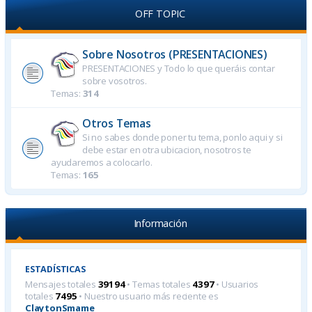
OFF TOPIC
Sobre Nosotros (PRESENTACIONES)
PRESENTACIONES y Todo lo que queráis contar
sobre vosotros.
Temas:
314
Otros Temas
Si no sabes donde poner tu tema, ponlo aqui y si
debe estar en otra ubicacion, nosotros te
ayudaremos a colocarlo.
Temas:
165
Información
ESTADÍSTICAS
Mensajes totales
39194
• Temas totales
4397
• Usuarios
totales
7495
• Nuestro usuario más reciente es
ClaytonSmame