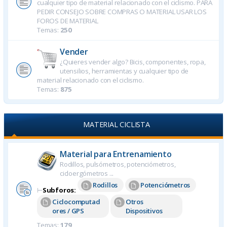
cualquier tipo de material relacionado con el ciclismo. PARA
PEDIR CONSEJO SOBRE COMPRAS O MATERIAL USAR LOS
FOROS DE MATERIAL
Temas:
250
Vender
¿Quieres vender algo? Bicis, componentes, ropa,
utensilios, herramientas y cualquier tipo de
material relacionado con el ciclismo.
Temas:
875
MATERIAL CICLISTA
Material para Entrenamiento
Rodillos, pulsómetros, potenciómetros,
cicloergómetros ...
Rodillos
Potenciómetros
⊢
Subforos:
Ciclocomputad
Otros
ores / GPS
Dispositivos
Temas:
179