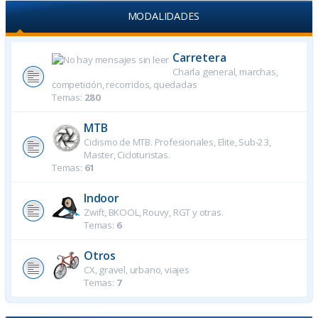
MODALIDADES
Carretera
Charla general, marchas,
competición, recorridos, quedadas
Temas:
280
MTB
Ciclismo de MTB. Profesionales, Elite, Sub-23,
Master, Cicloturistas.
Temas:
61
Indoor
Zwift, BKOOL, Rouvy, RGT y otras.
Temas:
6
Otros
CX, gravel, urbano, viajes
Temas:
7