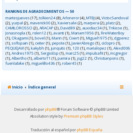
RANKING DE AGRADECIMIENTOS — 50
martesjueves
(17),
tolkien24
(8),
Arloneror
(4),
MTBJ
(4),
VictocSandoval
(2),
yurpal
(2),
maverick00
(2),
Xaviersalvi
(2),
marpera
(2),
platz
(2),
CAMILOROSSO
(2),
ARACAP
(2),
David89
(2),
auxidiaz34
(1),
Trikicoe
(1),
Jonasnopla
(1),
rolen12
(1),
avanti
(1),
Mariam1956
(1),
FireWaterBoy
(1),
Okagami
(1),
bovel
(1),
Marin
(1),
Cixert
(1),
Miguel1975
(1),
dgperez
(1),
sofispain
(1),
ceiter
(1),
pepote
(1),
JavierAbrego
(1),
ciclopro
(1),
PEQUEJAVI
(1),
kakybh
(1),
junquito
(1),
120
(1),
marialopez
(1),
Alexd006
(1),
Andres1975
(1),
SergioEsp
(1),
marc25
(1),
impulsafit
(1),
mcgregor
(1),
Albertho
(1),
albertoT1
(1),
pamira
(1),
jsg22
(1),
Christianpons
(1),
fuenlabike
(1),
miguelillo436
(1),
rober45
(1)
Inicio
Índice general
Desarrollado por
phpBB
® Forum Software © phpBB Limited
Absolution style by
Premium phpBB Styles
Traducción al español por
phpBB España