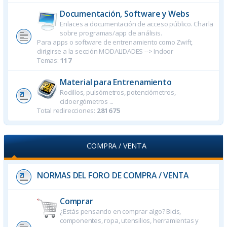
Documentación, Software y Webs
Enlaces a documentación de acceso público. Charla
sobre programas/app de análisis.
Para apps o software de entrenamiento como Zwift,
dirigirse a la sección MODALIDADES --> Indoor
Temas:
117
Material para Entrenamiento
Rodillos, pulsómetros, potenciómetros,
cicloergómetros ...
Total redirecciones:
281675
COMPRA / VENTA
NORMAS DEL FORO DE COMPRA / VENTA
Comprar
¿Estás pensando en comprar algo? Bicis,
componentes, ropa, utensilios, herramientas y