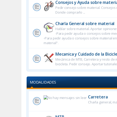
Consejos y Ayuda sobre materi
Pedir consejo sobre material. Consejos 
Donde comprarlo ...
Charla General sobre material
Hablar sobre material. Aportar opiniones
-Para pedir ayuda o consejos sobre mec
-Para pedir ayuda o consejos sobre material e
material".
Mecanica y Cuidado de la Bicicl
Mecánica de MTB, Carretera y resto de 
bicicleta. Pedir consejo. Aportar tutoriales
MODALIDADES
Carretera
Charla general, ma
MTB