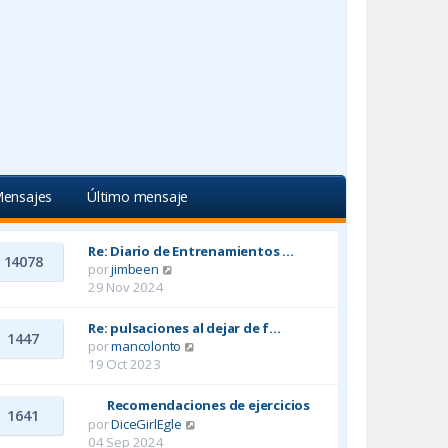
ensajes
Último mensaje
Re: Diario de Entrenamientos …
14078
por
jimbeen
V
29 Nov 2024
e
r
ú
Re: pulsaciones al dejar de f…
1447
l
por
mancolonto
V
t
19 Oct 2023
e
i
r
m
ú
Recomendaciones de ejercicios
1641
o
l
por
DiceGirlEgle
V
m
t
04 Sep 2024
e