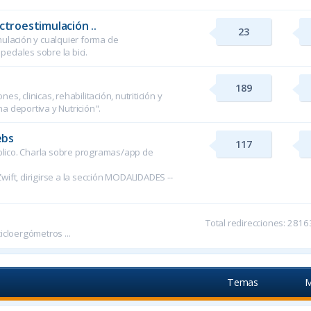
ctroestimulación ..
23
mulación y cualquier forma de
edales sobre la bici.
189
s, clinicas, rehabilitación, nutritición y
a deportiva y Nutrición".
ebs
117
lico. Charla sobre programas/app de
ft, dirigirse a la sección MODALIDADES --
Total redirecciones: 281
icloergómetros ...
Temas
M