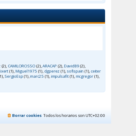
m
ú
o
l
m
t
e
i
n
m
s
o
a
m
j
e
e
n
s
a
j
z
(2),
CAMILOROSSO
(2),
ARACAP
(2),
David89
(2),
ixert
(1),
Miguel1975
(1),
dgperez
(1),
sofispain
(1),
ceiter
e
1),
SergioEsp
(1),
marc25
(1),
impulsafit
(1),
mcgregor
(1),
Borrar cookies
Todos los horarios son
UTC+02:00