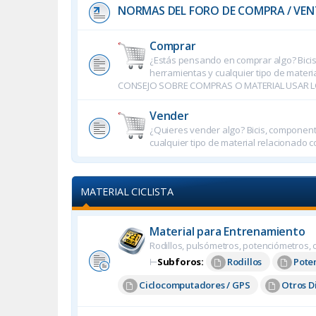
NORMAS DEL FORO DE COMPRA / VEN
Comprar
¿Estás pensando en comprar algo? Bicis,
herramientas y cualquier tipo de materia
CONSEJO SOBRE COMPRAS O MATERIAL USAR L
Vender
¿Quieres vender algo? Bicis, componente
cualquier tipo de material relacionado co
MATERIAL CICLISTA
Material para Entrenamiento
Rodillos, pulsómetros, potenciómetros, c
⊢
Subforos:
Rodillos
Pote
Ciclocomputadores / GPS
Otros D