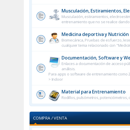
Musculación, Estiramientos, Ele
Musculación, estiramientos, electroesti
entrenamiento que no se realice dando p
Medicina deportiva y Nutrición
Biomecánica, Pruebas de esfuerzo, lesione
cualquier tema relacionado con "Medicin
Documentación, Software y W
Enlaces a documentación de acceso púb
análisis.
Para apps o software de entrenamiento como Zwi
> Indoor
Material para Entrenamiento
Rodillos, pulsómetros, potenciómetros, c
COMPRA / VENTA