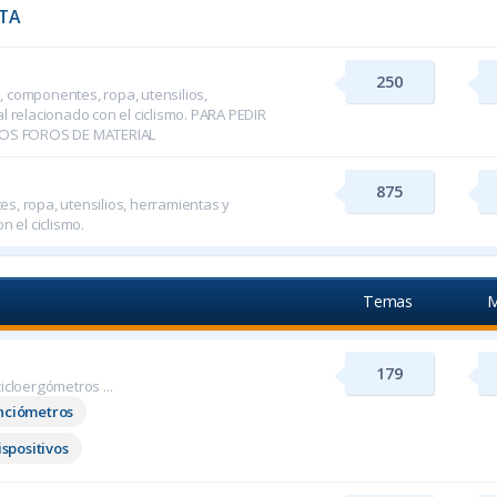
TA
250
 componentes, ropa, utensilios,
l relacionado con el ciclismo. PARA PEDIR
OS FOROS DE MATERIAL
875
s, ropa, utensilios, herramientas y
n el ciclismo.
Temas
M
179
icloergómetros ...
nciómetros
ispositivos