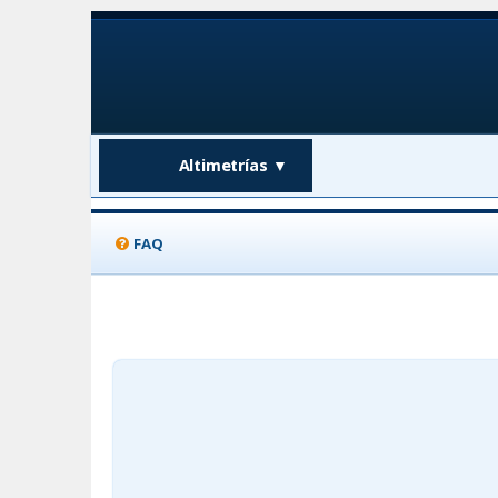
Altimetrías
▼
FAQ