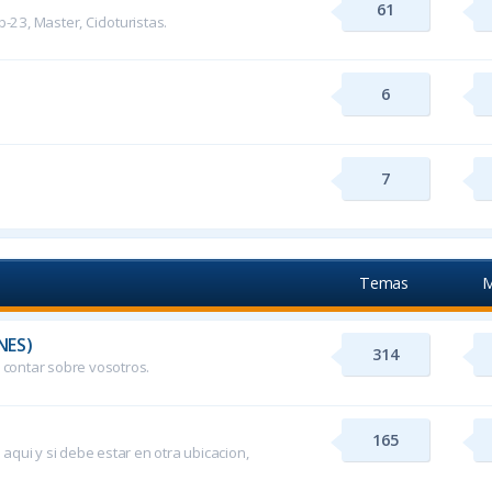
61
b-23, Master, Cicloturistas.
6
7
Temas
M
NES)
314
contar sobre vosotros.
165
aqui y si debe estar en otra ubicacion,