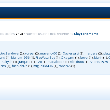
ios totales
7495
• Nuestro usuario más reciente es
ClaytonSmame
ictocSandoval
(2),
yurpal
(2),
maverick00
(2),
Xaviersalvi
(2),
marpera
(2),
plat
anti
(1),
Mariam1956
(1),
FireWaterBoy
(1),
Okagami
(1),
bovel
(1),
Marin
(1),
C
),
kakybh
(1),
junquito
(1),
120
(1),
marialopez
(1),
Alexd006
(1),
Andres1975
(
pons
(1),
fuenlabike
(1),
miguelillo436
(1),
rober45
(1)