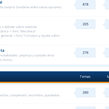
al
878
de compra. Decidirse entre varias opciones.
205
 o debatir sobre material.
ánica -> Foro "Mecánica".
n general -> Foro "Consejos y Ayuda sobre
eta
276
modalidades. Limpieza y cuidado de la
, trucos...
Temas
M
280
rchas, competición, recorridos, quedadas