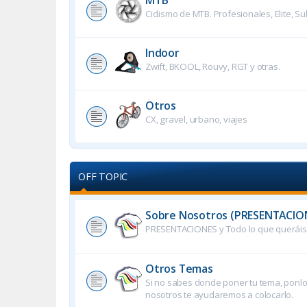
Ciclismo de MTB. Profesionales, Elite, Su
Indoor
Zwift, BKOOL, Rouvy, RGT y otras.
Otros
CX, gravel, urbano, viajes
OFF TOPIC
Sobre Nosotros (PRESENTACIO
PRESENTACIONES y Todo lo que queráis 
Otros Temas
Si no sabes donde poner tu tema, ponlo 
nosotros te ayudaremos a colocarlo.