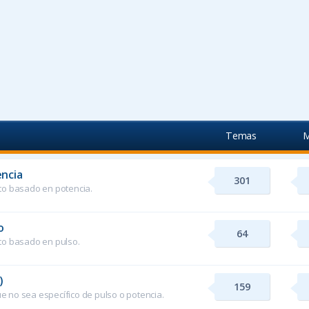
Temas
M
ncia
301
to basado en potencia.
o
64
to basado en pulso.
)
159
 no sea específico de pulso o potencia.