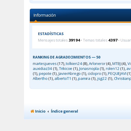
Información
ESTADÍSTICAS
Mensajes totales
39194
• Temas totales
4397
• Usuar
RANKING DE AGRADECIMIENTOS — 50
martesjueves
(17),
tolkien24
(8),
Arloneror
(4),
MTBJ
(4),
V
auxidiaz34
(1),
Trikicoe
(1),
Jonasnopla
(1),
rolen12
(1),
av
(1),
pepote
(1),
JavierAbrego
(1),
ciclopro
(1),
PEQUEJAVI
(1
Albertho
(1),
albertoT1
(1),
pamira
(1),
jsg22
(1),
Christian
Inicio
Índice general