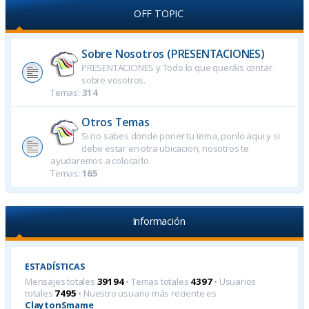
OFF TOPIC
Sobre Nosotros (PRESENTACIONES)
PRESENTACIONES y Todo lo que queráis contar
sobre vosotros.
Temas:
314
Otros Temas
Si no sabes donde poner tu tema, ponlo aqui y si
debe estar en otra ubicacion, nosotros te
ayudaremos a colocarlo.
Temas:
165
Información
ESTADÍSTICAS
Mensajes totales
39194
• Temas totales
4397
• Usuarios
totales
7495
• Nuestro usuario más reciente es
ClaytonSmame