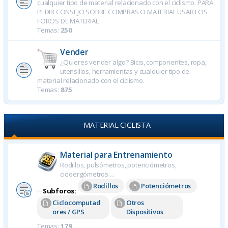
cualquier tipo de material relacionado con el ciclismo. PARA
PEDIR CONSEJO SOBRE COMPRAS O MATERIAL USAR LOS
FOROS DE MATERIAL
Temas:
250
Vender
¿Quieres vender algo? Bicis, componentes, ropa,
utensilios, herramientas y cualquier tipo de
material relacionado con el ciclismo.
Temas:
875
MATERIAL CICLISTA
Material para Entrenamiento
Rodillos, pulsómetros, potenciómetros,
cicloergómetros ...
Rodillos
Potenciómetros
⊢
Subforos:
Ciclocomputad
Otros
ores / GPS
Dispositivos
Temas:
179