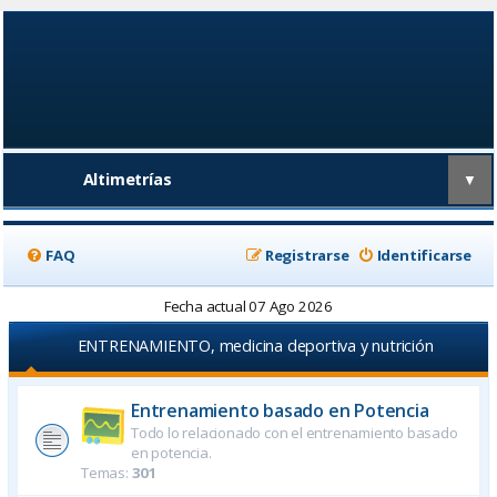
Altimetrías
▼
FAQ
Registrarse
Identificarse
Fecha actual 07 Ago 2026
ENTRENAMIENTO, medicina deportiva y nutrición
Entrenamiento basado en Potencia
Todo lo relacionado con el entrenamiento basado
en potencia.
Temas:
301