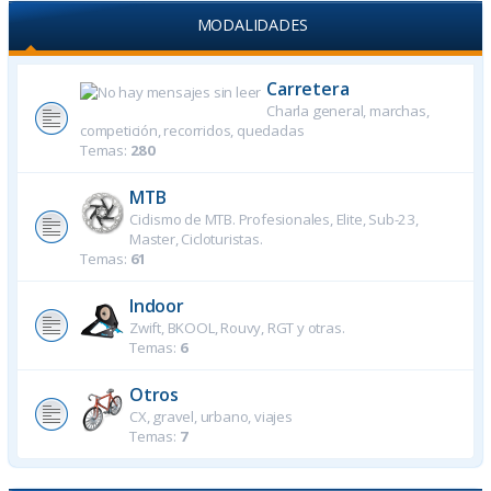
MODALIDADES
Carretera
Charla general, marchas,
competición, recorridos, quedadas
Temas:
280
MTB
Ciclismo de MTB. Profesionales, Elite, Sub-23,
Master, Cicloturistas.
Temas:
61
Indoor
Zwift, BKOOL, Rouvy, RGT y otras.
Temas:
6
Otros
CX, gravel, urbano, viajes
Temas:
7