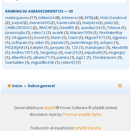
RANKING DE AGRADECIMIENTOS — 50
martesjueves
(17),
tolkien24
(8),
Arloneror
(4),
MTBJ
(4),
VictocSandoval
(2),
yurpal
(2),
maverick00
(2),
Xaviersalvi
(2),
marpera
(2),
platz
(2),
CAMILOROSSO
(2),
ARACAP
(2),
David89
(2),
auxidiaz34
(1),
Trikicoe
(1),
Jonasnopla
(1),
rolen12
(1),
avanti
(1),
Mariam1956
(1),
FireWaterBoy
(1),
Okagami
(1),
bovel
(1),
Marin
(1),
Cixert
(1),
Miguel1975
(1),
dgperez
(1),
sofispain
(1),
ceiter
(1),
pepote
(1),
JavierAbrego
(1),
ciclopro
(1),
PEQUEJAVI
(1),
kakybh
(1),
junquito
(1),
120
(1),
marialopez
(1),
Alexd006
(1),
Andres1975
(1),
SergioEsp
(1),
marc25
(1),
impulsafit
(1),
mcgregor
(1),
Albertho
(1),
albertoT1
(1),
pamira
(1),
jsg22
(1),
Christianpons
(1),
fuenlabike
(1),
miguelillo436
(1),
rober45
(1)
Inicio
Índice general
Desarrollado por
phpBB
® Forum Software © phpBB Limited
Absolution style by
Premium phpBB Styles
Traducción al español por
phpBB España