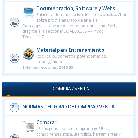
Documentación, Software y Webs
Enlaces a documentación de acceso público. Charla
sobre programas/app de análisis.
Para apps o software de entrenamiento como Zwift,
dirigirse a la sección MODALIDADES --> Indoor
Temas:
117
Material para Entrenamiento
Rodillos, pulsómetros, potenciómetros,
cicloergómetros ...
Total redirecciones:
281585
COMPRA / VENTA
NORMAS DEL FORO DE COMPRA / VENTA
Comprar
¿Estás pensando en comprar algo? Bicis,
componentes, ropa, utensilios, herramientas y