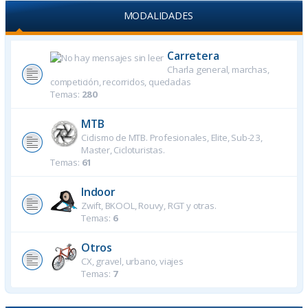
MODALIDADES
Carretera
Charla general, marchas,
competición, recorridos, quedadas
Temas:
280
MTB
Ciclismo de MTB. Profesionales, Elite, Sub-23,
Master, Cicloturistas.
Temas:
61
Indoor
Zwift, BKOOL, Rouvy, RGT y otras.
Temas:
6
Otros
CX, gravel, urbano, viajes
Temas:
7