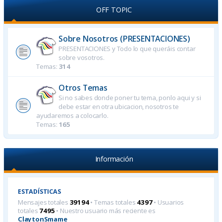
OFF TOPIC
Sobre Nosotros (PRESENTACIONES)
PRESENTACIONES y Todo lo que queráis contar
sobre vosotros.
Temas:
314
Otros Temas
Si no sabes donde poner tu tema, ponlo aqui y si
debe estar en otra ubicacion, nosotros te
ayudaremos a colocarlo.
Temas:
165
Información
ESTADÍSTICAS
Mensajes totales
39194
• Temas totales
4397
• Usuarios
totales
7495
• Nuestro usuario más reciente es
ClaytonSmame