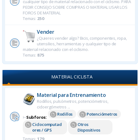
cualquier tipo de material relacionado con el ciclismo. PARA
PEDIR CONSEJO SOBRE COMPRAS O MATERIAL USAR LOS
FOROS DE MATERIAL
Temas:
250
Vender
¿Quieres vender algo? Bicis, componentes, ropa,
utensilios, herramientas y cualquier tipo de
material relacionado con el ciclismo.
Temas:
875
MATERIAL CICLISTA
Material para Entrenamiento
Rodillos, pulsómetros, potenciómetros,
cicloergómetros ...
Rodillos
Potenciómetros
⊢
Subforos:
Ciclocomputad
Otros
ores / GPS
Dispositivos
Temas:
179