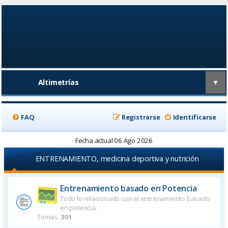
Altimetrías
▼
FAQ
Registrarse
Identificarse
Fecha actual 06 Ago 2026
ENTRENAMIENTO, medicina deportiva y nutrición
Entrenamiento basado en Potencia
Todo lo relacionado con el entrenamiento basado
en potencia.
Temas:
301