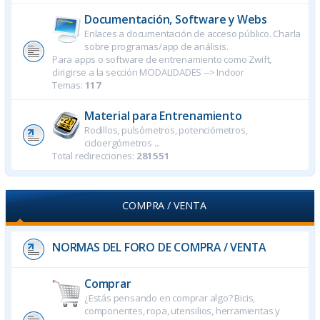
Documentación, Software y Webs
Enlaces a documentación de acceso público. Charla
sobre programas/app de análisis.
Para apps o software de entrenamiento como Zwift,
dirigirse a la sección MODALIDADES --> Indoor
Temas:
117
Material para Entrenamiento
Rodillos, pulsómetros, potenciómetros,
cicloergómetros ...
Total redirecciones:
281551
COMPRA / VENTA
NORMAS DEL FORO DE COMPRA / VENTA
Comprar
¿Estás pensando en comprar algo? Bicis,
componentes, ropa, utensilios, herramientas y