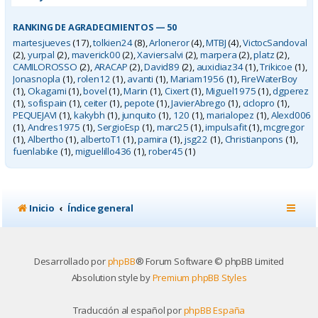
RANKING DE AGRADECIMIENTOS — 50
martesjueves
(17),
tolkien24
(8),
Arloneror
(4),
MTBJ
(4),
VictocSandoval
(2),
yurpal
(2),
maverick00
(2),
Xaviersalvi
(2),
marpera
(2),
platz
(2),
CAMILOROSSO
(2),
ARACAP
(2),
David89
(2),
auxidiaz34
(1),
Trikicoe
(1),
Jonasnopla
(1),
rolen12
(1),
avanti
(1),
Mariam1956
(1),
FireWaterBoy
(1),
Okagami
(1),
bovel
(1),
Marin
(1),
Cixert
(1),
Miguel1975
(1),
dgperez
(1),
sofispain
(1),
ceiter
(1),
pepote
(1),
JavierAbrego
(1),
ciclopro
(1),
PEQUEJAVI
(1),
kakybh
(1),
junquito
(1),
120
(1),
marialopez
(1),
Alexd006
(1),
Andres1975
(1),
SergioEsp
(1),
marc25
(1),
impulsafit
(1),
mcgregor
(1),
Albertho
(1),
albertoT1
(1),
pamira
(1),
jsg22
(1),
Christianpons
(1),
fuenlabike
(1),
miguelillo436
(1),
rober45
(1)
Inicio
Índice general
Desarrollado por
phpBB
® Forum Software © phpBB Limited
Absolution style by
Premium phpBB Styles
Traducción al español por
phpBB España