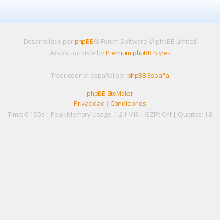
Desarrollado por
phpBB
® Forum Software © phpBB Limited
Absolution style by
Premium phpBB Styles
Traducción al español por
phpBB España
phpBB SiteMaker
Privacidad
|
Condiciones
Time: 0.155s
| Peak Memory Usage: 1.21 MiB | GZIP: Off |
Queries: 13