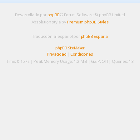
Desarrollado por
phpBB
® Forum Software © phpBB Limited
Absolution style by
Premium phpBB Styles
Traducción al español por
phpBB España
phpBB SiteMaker
Privacidad
|
Condiciones
Time: 0.157s
| Peak Memory Usage: 1.2 MiB | GZIP: Off |
Queries: 13