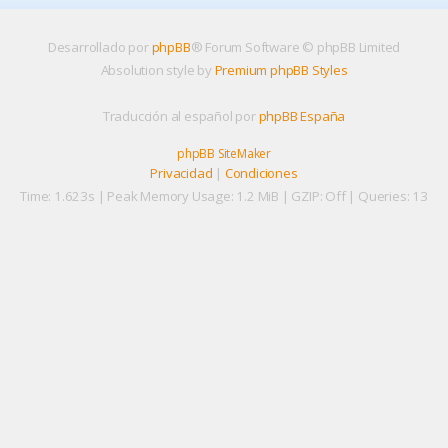
Desarrollado por
phpBB
® Forum Software © phpBB Limited
Absolution style by
Premium phpBB Styles
Traducción al español por
phpBB España
phpBB SiteMaker
Privacidad
|
Condiciones
Time: 1.623s
| Peak Memory Usage: 1.2 MiB | GZIP: Off |
Queries: 13