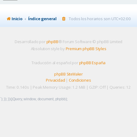
Inicio
Índice general
Todos los horarios son
UTC+02:00
Desarrollado por
phpBB
® Forum Software © phpBB Limited
Absolution style by
Premium phpBB Styles
Traducción al español por
phpBB España
phpBB SiteMaker
Privacidad
|
Condiciones
Time: 0.140s
| Peak Memory Usage: 1.2 MiB | GZIP: Off |
Queries: 12
`); }); })(jQuery, window, document, phpbb);