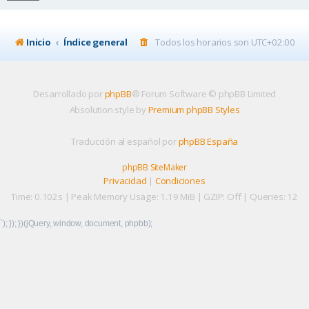
Inicio
Índice general
Todos los horarios son
UTC+02:00
Desarrollado por
phpBB
® Forum Software © phpBB Limited
Absolution style by
Premium phpBB Styles
Traducción al español por
phpBB España
phpBB SiteMaker
Privacidad
|
Condiciones
Time: 0.102s
| Peak Memory Usage: 1.19 MiB | GZIP: Off |
Queries: 12
`); }); })(jQuery, window, document, phpbb);