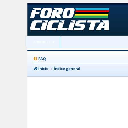
Altimetrías
▼
FAQ
Inicio
Índice general