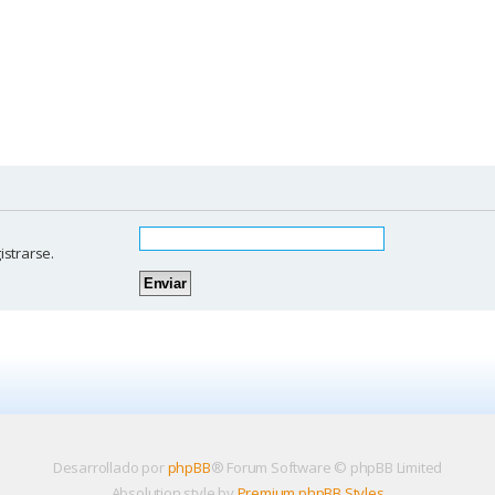
istrarse.
Desarrollado por
phpBB
® Forum Software © phpBB Limited
Absolution style by
Premium phpBB Styles