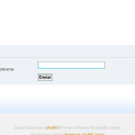
istrarse.
Desarrollado por
phpBB
® Forum Software © phpBB Limited
Absolution style by
Premium phpBB Styles