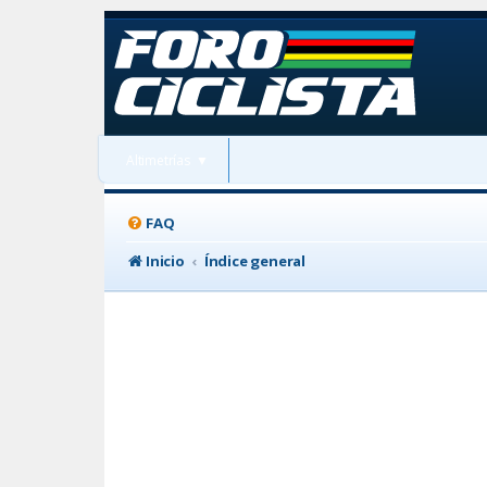
Altimetrías
▼
FAQ
Inicio
Índice general