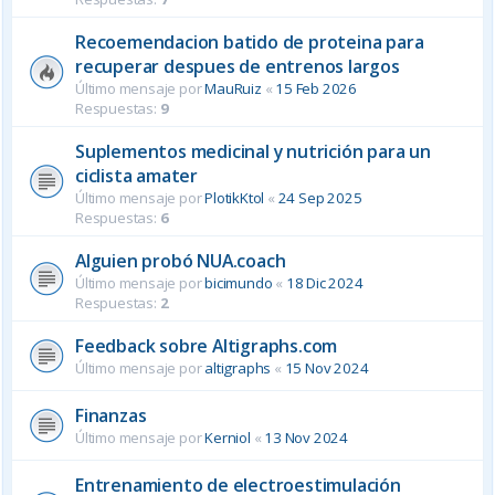
Recoemendacion batido de proteina para
recuperar despues de entrenos largos
Último mensaje por
MauRuiz
«
15 Feb 2026
Respuestas:
9
Suplementos medicinal y nutrición para un
ciclista amater
Último mensaje por
PlotikKtol
«
24 Sep 2025
Respuestas:
6
Alguien probó NUA.coach
Último mensaje por
bicimundo
«
18 Dic 2024
Respuestas:
2
Feedback sobre Altigraphs.com
Último mensaje por
altigraphs
«
15 Nov 2024
Finanzas
Último mensaje por
Kerniol
«
13 Nov 2024
Entrenamiento de electroestimulación