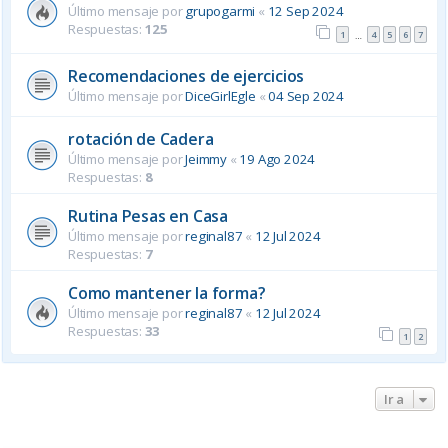
Último mensaje por
grupogarmi
«
12 Sep 2024
Respuestas:
125
1
4
5
6
7
…
Recomendaciones de ejercicios
Último mensaje por
DiceGirlEgle
«
04 Sep 2024
rotación de Cadera
Último mensaje por
Jeimmy
«
19 Ago 2024
Respuestas:
8
Rutina Pesas en Casa
Último mensaje por
reginal87
«
12 Jul 2024
Respuestas:
7
Como mantener la forma?
Último mensaje por
reginal87
«
12 Jul 2024
Respuestas:
33
1
2
Ir a