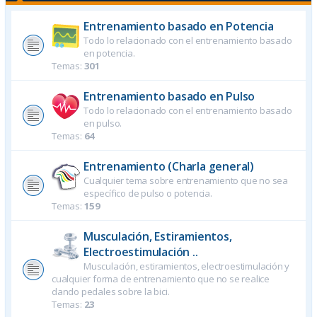
Entrenamiento basado en Potencia
Todo lo relacionado con el entrenamiento basado
en potencia.
Temas:
301
Entrenamiento basado en Pulso
Todo lo relacionado con el entrenamiento basado
en pulso.
Temas:
64
Entrenamiento (Charla general)
Cualquier tema sobre entrenamiento que no sea
específico de pulso o potencia.
Temas:
159
Musculación, Estiramientos,
Electroestimulación ..
Musculación, estiramientos, electroestimulación y
cualquier forma de entrenamiento que no se realice
dando pedales sobre la bici.
Temas:
23