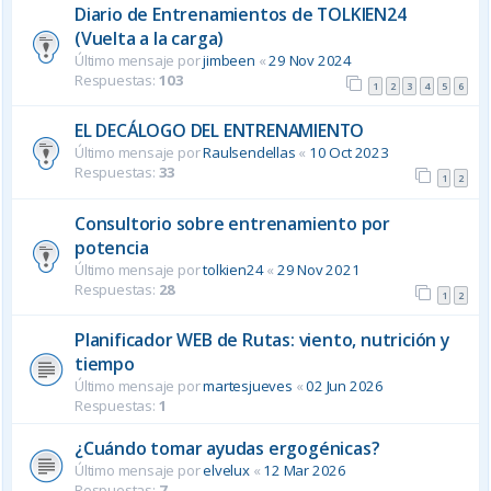
Diario de Entrenamientos de TOLKIEN24
(Vuelta a la carga)
Último mensaje por
jimbeen
«
29 Nov 2024
Respuestas:
103
1
2
3
4
5
6
EL DECÁLOGO DEL ENTRENAMIENTO
Último mensaje por
Raulsendellas
«
10 Oct 2023
Respuestas:
33
1
2
Consultorio sobre entrenamiento por
potencia
Último mensaje por
tolkien24
«
29 Nov 2021
Respuestas:
28
1
2
Planificador WEB de Rutas: viento, nutrición y
tiempo
Último mensaje por
martesjueves
«
02 Jun 2026
Respuestas:
1
¿Cuándo tomar ayudas ergogénicas?
Último mensaje por
elvelux
«
12 Mar 2026
Respuestas:
7