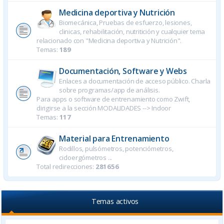
Medicina deportiva y Nutrición
Biomecánica, Pruebas de esfuerzo, lesiones,
clinicas, rehabilitación, nutritición y cualquier tema
relacionado con "Medicina deportiva y Nutrición".
Temas:
189
Documentación, Software y Webs
Enlaces a documentación de acceso público. Charla
sobre programas/app de análisis.
Para apps o software de entrenamiento como Zwift,
dirigirse a la sección MODALIDADES --> Indoor
Temas:
117
Material para Entrenamiento
Rodillos, pulsómetros, potenciómetros,
cicloergómetros ...
Total redirecciones:
281656
Temas activos