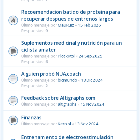
Recoemendacion batido de proteina para
recuperar despues de entrenos largos
Último mensaje por
MauRuiz
«
15 Feb 2026
Respuestas:
9
Suplementos medicinal y nutrición para un
ciclista amater
Último mensaje por
PlotikKtol
«
24 Sep 2025
Respuestas:
6
Alguien probó NUA.coach
Último mensaje por
bicimundo
«
18 Dic 2024
Respuestas:
2
Feedback sobre Altigraphs.com
Último mensaje por
altigraphs
«
15 Nov 2024
Finanzas
Último mensaje por
Kerniol
«
13 Nov 2024
Entrenamiento de electroestimulación