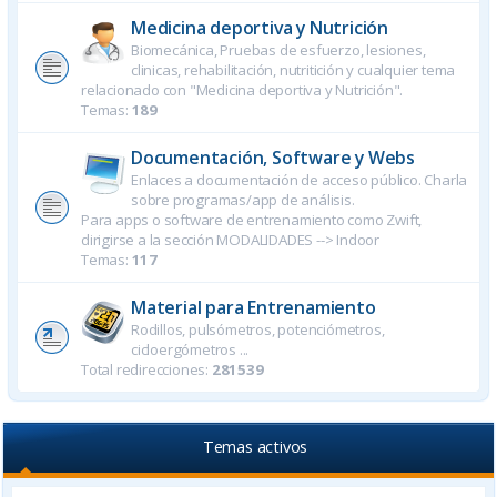
Medicina deportiva y Nutrición
Biomecánica, Pruebas de esfuerzo, lesiones,
clinicas, rehabilitación, nutritición y cualquier tema
relacionado con "Medicina deportiva y Nutrición".
Temas:
189
Documentación, Software y Webs
Enlaces a documentación de acceso público. Charla
sobre programas/app de análisis.
Para apps o software de entrenamiento como Zwift,
dirigirse a la sección MODALIDADES --> Indoor
Temas:
117
Material para Entrenamiento
Rodillos, pulsómetros, potenciómetros,
cicloergómetros ...
Total redirecciones:
281539
Temas activos