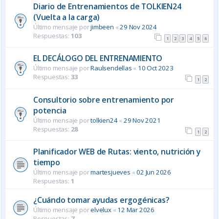
Diario de Entrenamientos de TOLKIEN24
(Vuelta a la carga)
Último mensaje por
jimbeen
«
29 Nov 2024
Respuestas:
103
1
2
3
4
5
6
EL DECÁLOGO DEL ENTRENAMIENTO
Último mensaje por
Raulsendellas
«
10 Oct 2023
Respuestas:
33
1
2
Consultorio sobre entrenamiento por
potencia
Último mensaje por
tolkien24
«
29 Nov 2021
Respuestas:
28
1
2
Planificador WEB de Rutas: viento, nutrición y
tiempo
Último mensaje por
martesjueves
«
02 Jun 2026
Respuestas:
1
¿Cuándo tomar ayudas ergogénicas?
Último mensaje por
elvelux
«
12 Mar 2026
Respuestas:
7