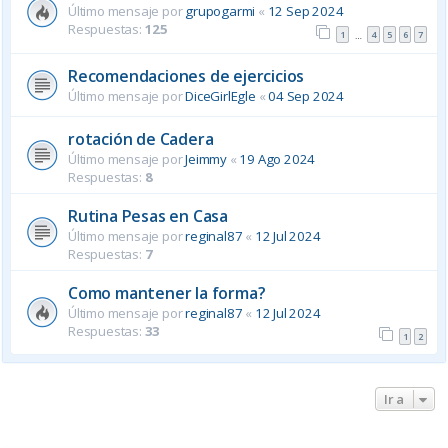
Último mensaje por
grupogarmi
«
12 Sep 2024
Respuestas:
125
1
4
5
6
7
…
Recomendaciones de ejercicios
Último mensaje por
DiceGirlEgle
«
04 Sep 2024
rotación de Cadera
Último mensaje por
Jeimmy
«
19 Ago 2024
Respuestas:
8
Rutina Pesas en Casa
Último mensaje por
reginal87
«
12 Jul 2024
Respuestas:
7
Como mantener la forma?
Último mensaje por
reginal87
«
12 Jul 2024
Respuestas:
33
1
2
Ir a