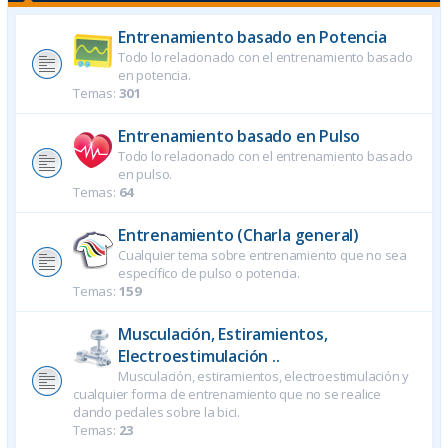
Entrenamiento basado en Potencia
Todo lo relacionado con el entrenamiento basado
en potencia.
Temas:
301
Entrenamiento basado en Pulso
Todo lo relacionado con el entrenamiento basado
en pulso.
Temas:
64
Entrenamiento (Charla general)
Cualquier tema sobre entrenamiento que no sea
específico de pulso o potencia.
Temas:
159
Musculación, Estiramientos,
Electroestimulación ..
Musculación, estiramientos, electroestimulación y
cualquier forma de entrenamiento que no se realice
dando pedales sobre la bici.
Temas:
23