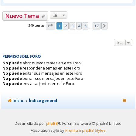
Nuevo Tema
Página
1
de
17
249 temas
1
2
3
4
5
17
Siguiente
…
Ir a
PERMISOS DEL FORO
No puede
abrir nuevos temas en este Foro
No puede
responder a temas en este Foro
No puede
editar sus mensajes en este Foro
No puede
borrar sus mensajes en este Foro
No puede
enviar adjuntos en este Foro
Inicio
Índice general
Desarrollado por
phpBB
® Forum Software © phpBB Limited
Absolution style by
Premium phpBB Styles