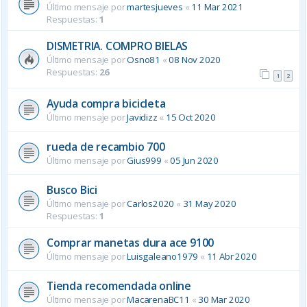
Último mensaje por
martesjueves
«
11 Mar 2021
Respuestas:
1
DISMETRIA. COMPRO BIELAS
Último mensaje por
Osno81
«
08 Nov 2020
Respuestas:
26
1
2
Ayuda compra bicicleta
Último mensaje por
Javidizz
«
15 Oct 2020
rueda de recambio 700
Último mensaje por
Gius999
«
05 Jun 2020
Busco Bici
Último mensaje por
Carlos2020
«
31 May 2020
Respuestas:
1
Comprar manetas dura ace 9100
Último mensaje por
Luisgaleano1979
«
11 Abr 2020
Tienda recomendada online
Último mensaje por
MacarenaBC11
«
30 Mar 2020