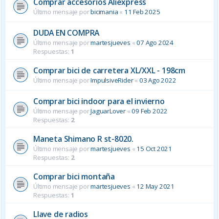
Comprar accesorios Aliexpress
Último mensaje por
bicimania
«
11 Feb 2025
DUDA EN COMPRA
Último mensaje por
martesjueves
«
07 Ago 2024
Respuestas:
1
Comprar bici de carretera XL/XXL - 198cm
Último mensaje por
ImpulsiveRider
«
03 Ago 2022
Comprar bici indoor para el invierno
Último mensaje por
JaguarLover
«
09 Feb 2022
Respuestas:
2
Maneta Shimano R st-8020.
Último mensaje por
martesjueves
«
15 Oct 2021
Respuestas:
2
Comprar bici montaña
Último mensaje por
martesjueves
«
12 May 2021
Respuestas:
1
Llave de radios