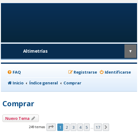
Altimetrías
▼
FAQ
Registrarse
Identificarse
Inicio
Índice general
Comprar
Comprar
Nuevo Tema
Página
1
de
17
249 temas
1
2
3
4
5
17
Siguiente
…