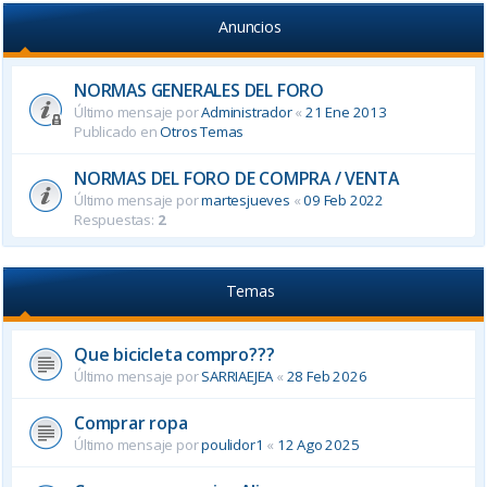
Anuncios
NORMAS GENERALES DEL FORO
Último mensaje por
Administrador
«
21 Ene 2013
Publicado en
Otros Temas
NORMAS DEL FORO DE COMPRA / VENTA
Último mensaje por
martesjueves
«
09 Feb 2022
Respuestas:
2
Temas
Que bicicleta compro???
Último mensaje por
SARRIAEJEA
«
28 Feb 2026
Comprar ropa
Último mensaje por
poulidor1
«
12 Ago 2025