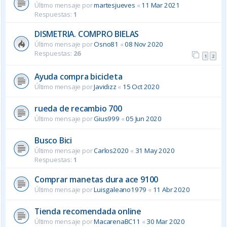
Último mensaje por
martesjueves
«
11 Mar 2021
Respuestas:
1
DISMETRIA. COMPRO BIELAS
Último mensaje por
Osno81
«
08 Nov 2020
Respuestas:
26
1
2
Ayuda compra bicicleta
Último mensaje por
Javidizz
«
15 Oct 2020
rueda de recambio 700
Último mensaje por
Gius999
«
05 Jun 2020
Busco Bici
Último mensaje por
Carlos2020
«
31 May 2020
Respuestas:
1
Comprar manetas dura ace 9100
Último mensaje por
Luisgaleano1979
«
11 Abr 2020
Tienda recomendada online
Último mensaje por
MacarenaBC11
«
30 Mar 2020