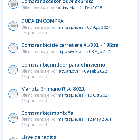
Comprar accesorios Aliexpress
Último mensaje por
bicimania
«
11 Feb 2025
DUDA EN COMPRA
Último mensaje por
martesjueves
«
07 Ago 2024
Respuestas:
1
Comprar bici de carretera XL/XXL - 198cm
Último mensaje por
ImpulsiveRider
«
03 Ago 2022
Comprar bici indoor para el invierno
Último mensaje por
JaguarLover
«
09 Feb 2022
Respuestas:
2
Maneta Shimano R st-8020.
Último mensaje por
martesjueves
«
15 Oct 2021
Respuestas:
2
Comprar bici montaña
Último mensaje por
martesjueves
«
12 May 2021
Respuestas:
1
Llave de radios