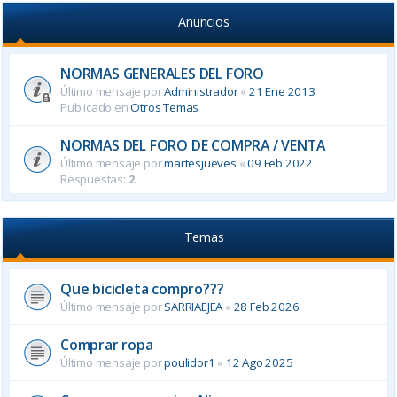
Anuncios
NORMAS GENERALES DEL FORO
Último mensaje por
Administrador
«
21 Ene 2013
Publicado en
Otros Temas
NORMAS DEL FORO DE COMPRA / VENTA
Último mensaje por
martesjueves
«
09 Feb 2022
Respuestas:
2
Temas
Que bicicleta compro???
Último mensaje por
SARRIAEJEA
«
28 Feb 2026
Comprar ropa
Último mensaje por
poulidor1
«
12 Ago 2025