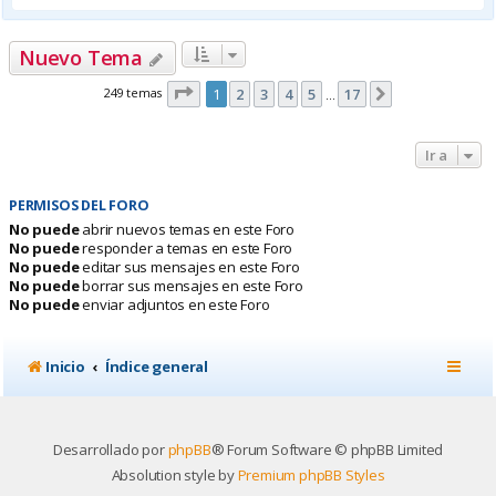
Nuevo Tema
Página
1
de
17
249 temas
1
2
3
4
5
17
Siguiente
…
Ir a
PERMISOS DEL FORO
No puede
abrir nuevos temas en este Foro
No puede
responder a temas en este Foro
No puede
editar sus mensajes en este Foro
No puede
borrar sus mensajes en este Foro
No puede
enviar adjuntos en este Foro
Inicio
Índice general
Desarrollado por
phpBB
® Forum Software © phpBB Limited
Absolution style by
Premium phpBB Styles