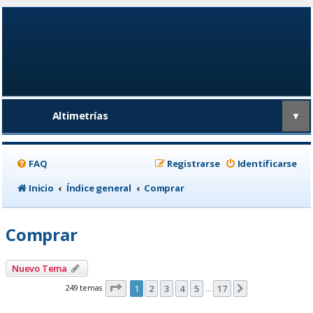
Altimetrías
▼
FAQ
Registrarse
Identificarse
Inicio
Índice general
Comprar
Comprar
Nuevo Tema
Página
1
de
17
249 temas
1
2
3
4
5
17
Siguiente
…