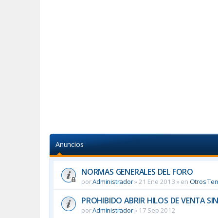
Anuncios
NORMAS GENERALES DEL FORO
por
Administrador
»
21 Ene 2013
» en
Otros Te
PROHIBIDO ABRIR HILOS DE VENTA SI
por
Administrador
»
17 Sep 2012