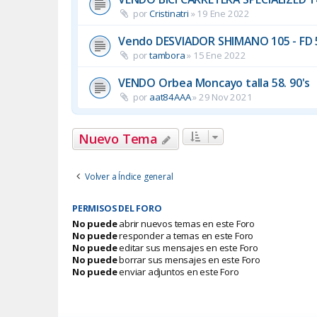
por
Cristinatri
»
19 Ene 2022
Vendo DESVIADOR SHIMANO 105 - FD 
por
tambora
»
15 Ene 2022
VENDO Orbea Moncayo talla 58. 90's
por
aat84AAA
»
29 Nov 2021
Nuevo Tema
Volver a Índice general
PERMISOS DEL FORO
No puede
abrir nuevos temas en este Foro
No puede
responder a temas en este Foro
No puede
editar sus mensajes en este Foro
No puede
borrar sus mensajes en este Foro
No puede
enviar adjuntos en este Foro