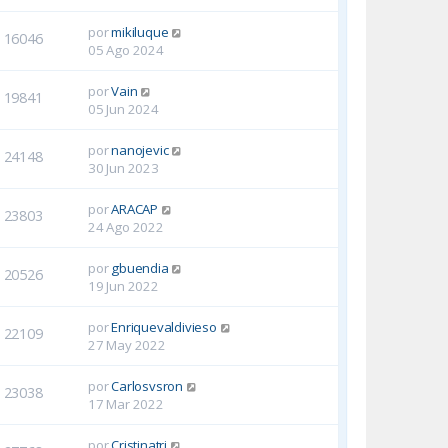
por
mikiluque
16046
05 Ago 2024
por
Vain
19841
05 Jun 2024
por
nanojevic
24148
30 Jun 2023
por
ARACAP
23803
24 Ago 2022
por
gbuendia
20526
19 Jun 2022
por
Enriquevaldivieso
22109
27 May 2022
por
Carlosvsron
23038
17 Mar 2022
por
Cristinatri