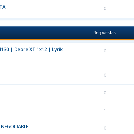
TA
0
Respuestas
130 | Deore XT 1x12 | Lyrik
0
0
0
1
0€ NEGOCIABLE
0