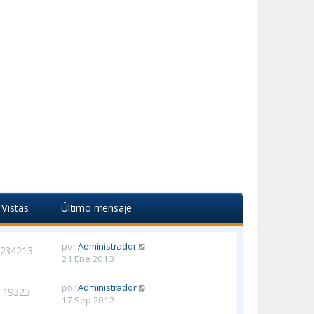
Vistas
Último mensaje
por
Administrador
234213
21 Ene 2013
por
Administrador
19323
17 Sep 2012