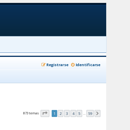
Registrarse
Identificarse
Página
1
de
59
873 temas
1
2
3
4
5
59
Siguiente
…