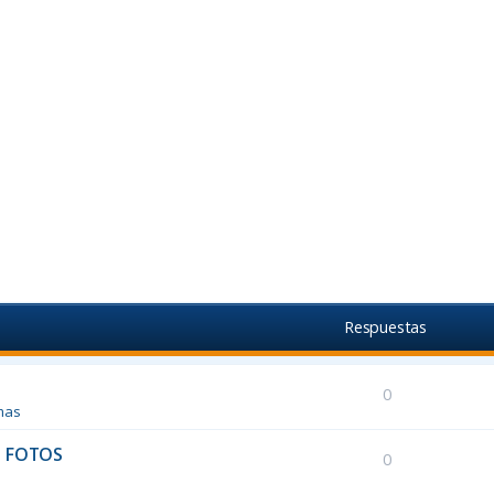
Respuestas
0
mas
N FOTOS
0