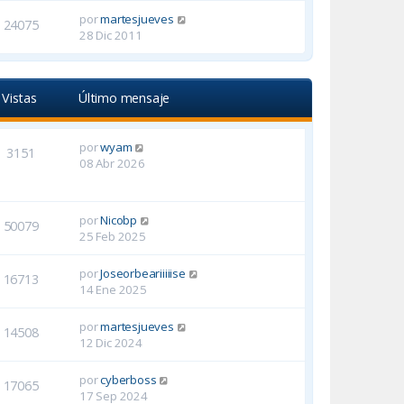
por
martesjueves
24075
28 Dic 2011
Vistas
Último mensaje
por
wyam
3151
08 Abr 2026
por
Nicobp
50079
25 Feb 2025
por
Joseorbeariiiiise
16713
14 Ene 2025
por
martesjueves
14508
12 Dic 2024
por
cyberboss
17065
17 Sep 2024