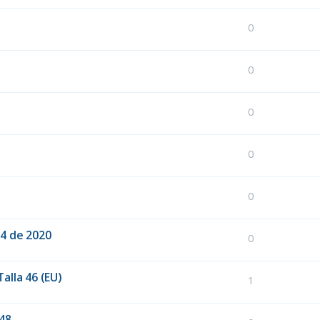
0
0
0
0
0
4 de 2020
0
lla 46 (EU)
1
48