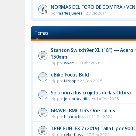
NORMAS DEL FORO DE COMPRA / VEN
por
martesjueves
»
28 Dic 2011
Temas
Stanton Switch9er XL (18") — Acero 4
150mm
por
wyam
»
08 Abr 2026
eBike Focus Bold
por
Nicobp
»
25 Feb 2025
Solución a los crujidos de las Orbea
por
Joseorbeariiiiise
»
14 Ene 2025
GRAVEL BMC URS One talla S
por
blancaciclista
»
11 Dic 2024
TREK FUEL EX 7 (2019) Talla L por 90
por
cyberboss
»
17 Sep 2024