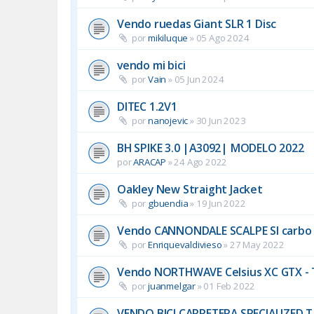
Vendo ruedas Giant SLR 1 Disc
por
mikiluque
»
05 Ago 2024
vendo mi bici
por
Vain
»
05 Jun 2024
DITEC 1.2V1
por
nanojevic
»
30 Jun 2023
BH SPIKE 3.0 |A3092| MODELO 2022
por
ARACAP
»
24 Ago 2022
Oakley New Straight Jacket
por
gbuendia
»
19 Jun 2022
Vendo CANNONDALE SCALPE SI carbo 
por
Enriquevaldivieso
»
27 May 2022
Vendo NORTHWAVE Celsius XC GTX - Ta
por
juanmelgar
»
01 Feb 2022
VENDO BICI CARRETERA SPECIALIZED T