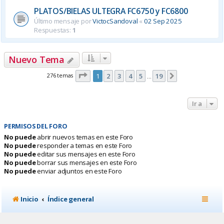
PLATOS/BIELAS ULTEGRA FC6750 y FC6800
Último mensaje por
VictocSandoval
«
02 Sep 2025
Respuestas:
1
Nuevo Tema
Página
1
de
19
276 temas
1
2
3
4
5
19
Siguiente
…
Ir a
PERMISOS DEL FORO
No puede
abrir nuevos temas en este Foro
No puede
responder a temas en este Foro
No puede
editar sus mensajes en este Foro
No puede
borrar sus mensajes en este Foro
No puede
enviar adjuntos en este Foro
Inicio
Índice general