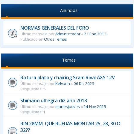
Anuncios
NORMAS GENERALES DEL FORO
Último mensaje por
Administrador
«
21 Ene 2013
Publicado en
Otros Temas
Temas
Rotura plato y chairing Sram Rival AXS 12V
Último mensaje por
Kelvarin
«
06 Dic 2025
Respuestas:
5
Shimano ultegra di2 año 2013
Último mensaje por
martesjueves
«
24 Nov 2025
Respuestas:
1
RIN 28MM, QUE RUEDAS MONTAR 25, 28, 30 O
32??