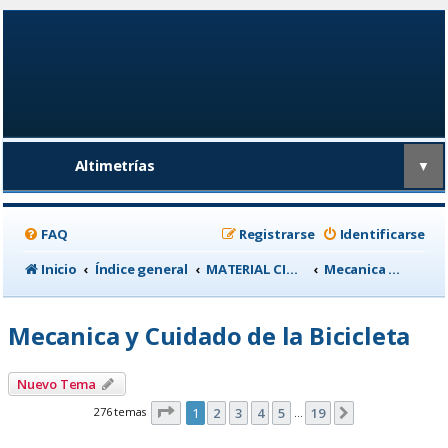
Altimetrías
▼
FAQ
Registrarse
Identificarse
Inicio
Índice general
MATERIAL CICLISTA
Mecanica y Cuidado de la Bicicleta
Mecanica y Cuidado de la Bicicleta
Nuevo Tema
Página
1
de
19
276 temas
1
2
3
4
5
19
Siguiente
…