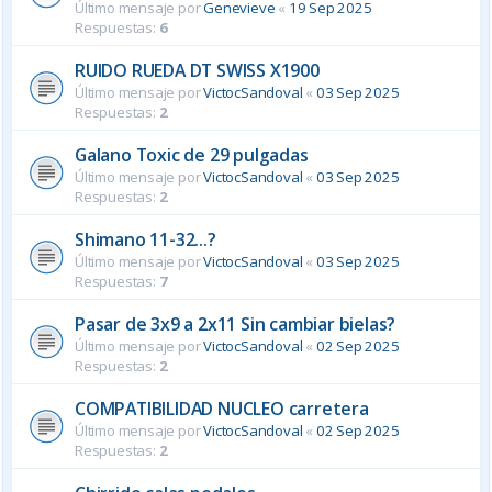
Último mensaje por
Genevieve
«
19 Sep 2025
Respuestas:
6
RUIDO RUEDA DT SWISS X1900
Último mensaje por
VictocSandoval
«
03 Sep 2025
Respuestas:
2
Galano Toxic de 29 pulgadas
Último mensaje por
VictocSandoval
«
03 Sep 2025
Respuestas:
2
Shimano 11-32...?
Último mensaje por
VictocSandoval
«
03 Sep 2025
Respuestas:
7
Pasar de 3x9 a 2x11 Sin cambiar bielas?
Último mensaje por
VictocSandoval
«
02 Sep 2025
Respuestas:
2
COMPATIBILIDAD NUCLEO carretera
Último mensaje por
VictocSandoval
«
02 Sep 2025
Respuestas:
2