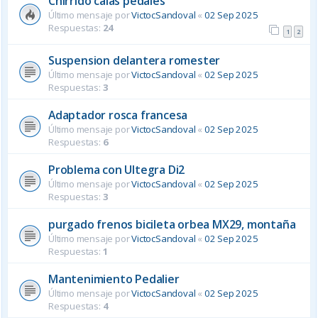
Chirrido calas pedales
Último mensaje por
VictocSandoval
«
02 Sep 2025
Respuestas:
24
1
2
Suspension delantera romester
Último mensaje por
VictocSandoval
«
02 Sep 2025
Respuestas:
3
Adaptador rosca francesa
Último mensaje por
VictocSandoval
«
02 Sep 2025
Respuestas:
6
Problema con Ultegra Di2
Último mensaje por
VictocSandoval
«
02 Sep 2025
Respuestas:
3
purgado frenos bicileta orbea MX29, montaña
Último mensaje por
VictocSandoval
«
02 Sep 2025
Respuestas:
1
Mantenimiento Pedalier
Último mensaje por
VictocSandoval
«
02 Sep 2025
Respuestas:
4