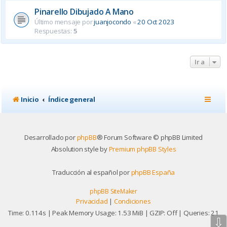
Pinarello Dibujado A Mano
Último mensaje por
juanjocondo
«
20 Oct 2023
Respuestas:
5
Ir a
Inicio
Índice general
Desarrollado por
phpBB
® Forum Software © phpBB Limited
Absolution style by
Premium phpBB Styles
Traducción al español por
phpBB España
phpBB SiteMaker
Privacidad
|
Condiciones
Time: 0.114s
| Peak Memory Usage: 1.53 MiB | GZIP: Off |
Queries: 21
⇩