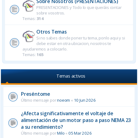
Sobre Nosotros (PRESENTACIONES)
PRESENTACIONES y Todo lo que queráis contar
sobre vosotros.
Temas:
314
Otros Temas
Si no sabes donde poner tu tema, ponlo aqui y si
debe estar en otra ubicacion, nosotros te
ayudaremos a colocarlo.
Temas:
165
Temas activos
Preséntome
Último mensaje por
noeom
«
10 Jun 2026
¿Afecta significativamente el voltaje de
alimentación de un motor paso a paso NEMA 23
a su rendimiento?
Último mensaje por
Milo
«
05 Mar 2026