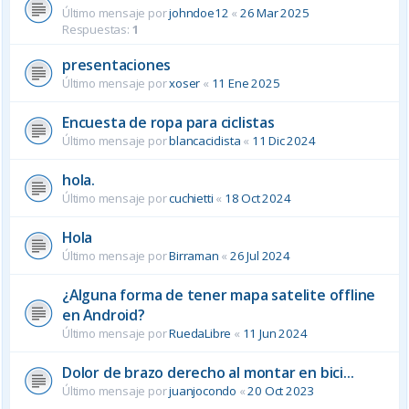
Último mensaje por
johndoe12
«
26 Mar 2025
Respuestas:
1
presentaciones
Último mensaje por
xoser
«
11 Ene 2025
Encuesta de ropa para ciclistas
Último mensaje por
blancaciclista
«
11 Dic 2024
hola.
Último mensaje por
cuchietti
«
18 Oct 2024
Hola
Último mensaje por
Birraman
«
26 Jul 2024
¿Alguna forma de tener mapa satelite offline
en Android?
Último mensaje por
RuedaLibre
«
11 Jun 2024
Dolor de brazo derecho al montar en bici...
Último mensaje por
juanjocondo
«
20 Oct 2023