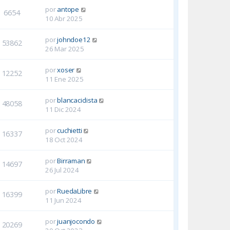
por
antope
6654
10 Abr 2025
por
johndoe12
53862
26 Mar 2025
por
xoser
12252
11 Ene 2025
por
blancaciclista
48058
11 Dic 2024
por
cuchietti
16337
18 Oct 2024
por
Birraman
14697
26 Jul 2024
por
RuedaLibre
16399
11 Jun 2024
por
juanjocondo
20269