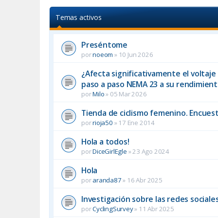
Temas activos
Preséntome
por
noeom
»
10 Jun 2026
¿Afecta significativamente el voltaj
paso a paso NEMA 23 a su rendimien
por
Milo
»
05 Mar 2026
Tienda de ciclismo femenino. Encuest
por
rioja50
»
17 Ene 2014
Hola a todos!
por
DiceGirlEgle
»
23 Ago 2024
Hola
por
aranda87
»
16 Abr 2025
Investigación sobre las redes sociales
por
CyclingSurvey
»
11 Abr 2025