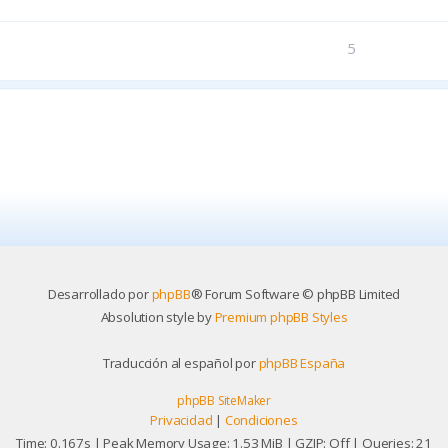
5
Desarrollado por
phpBB
® Forum Software © phpBB Limited
Absolution style by
Premium phpBB Styles
Traducción al español por
phpBB España
phpBB SiteMaker
Privacidad
|
Condiciones
Time: 0.167s
| Peak Memory Usage: 1.53 MiB | GZIP: Off |
Queries: 21