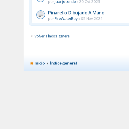
por
juanjocondo
»
20 Oct 2023
Pinarello Dibujado A Mano
por
FireWaterBoy
»
05 Nov 2021
Volver a Índice general
Inicio
Índice general