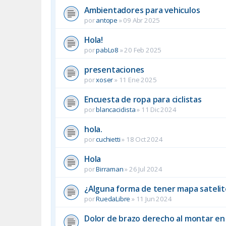
Ambientadores para vehiculos
por
antope
»
09 Abr 2025
Hola!
por
pabLo8
»
20 Feb 2025
presentaciones
por
xoser
»
11 Ene 2025
Encuesta de ropa para ciclistas
por
blancaciclista
»
11 Dic 2024
hola.
por
cuchietti
»
18 Oct 2024
Hola
por
Birraman
»
26 Jul 2024
¿Alguna forma de tener mapa satelit
por
RuedaLibre
»
11 Jun 2024
Dolor de brazo derecho al montar en b