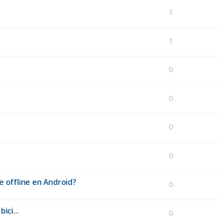
1
1
0
0
0
0
e offline en Android?
0
ici...
0