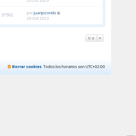
20 Oct 2023
por
juanjocondo
37502
20 Oct 2023
Ir a
Borrar cookies
Todos los horarios son
UTC+02:00