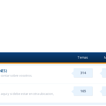
Temas
M
NES)
314
contar sobre vosotros.
165
aqui y si debe estar en otra ubicacion,