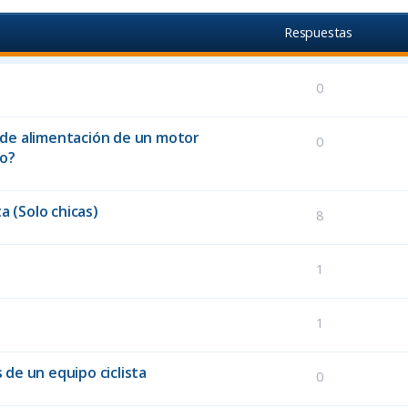
Respuestas
0
e de alimentación de un motor
0
to?
a (Solo chicas)
8
1
1
 de un equipo ciclista
0