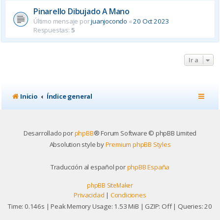
Pinarello Dibujado A Mano
Último mensaje por
juanjocondo
«
20 Oct 2023
Respuestas:
5
Ir a
Inicio
Índice general
Desarrollado por
phpBB
® Forum Software © phpBB Limited
Absolution style by
Premium phpBB Styles
Traducción al español por
phpBB España
phpBB SiteMaker
Privacidad
|
Condiciones
Time: 0.146s
| Peak Memory Usage: 1.53 MiB | GZIP: Off |
Queries: 20