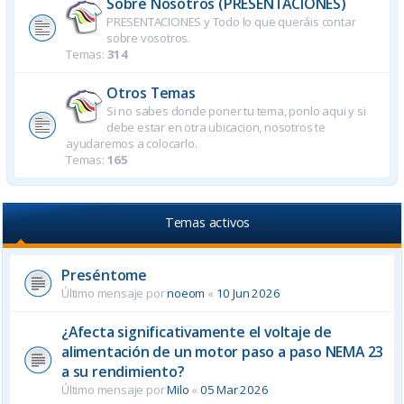
Sobre Nosotros (PRESENTACIONES)
PRESENTACIONES y Todo lo que queráis contar
sobre vosotros.
Temas:
314
Otros Temas
Si no sabes donde poner tu tema, ponlo aqui y si
debe estar en otra ubicacion, nosotros te
ayudaremos a colocarlo.
Temas:
165
Temas activos
Preséntome
Último mensaje por
noeom
«
10 Jun 2026
¿Afecta significativamente el voltaje de
alimentación de un motor paso a paso NEMA 23
a su rendimiento?
Último mensaje por
Milo
«
05 Mar 2026