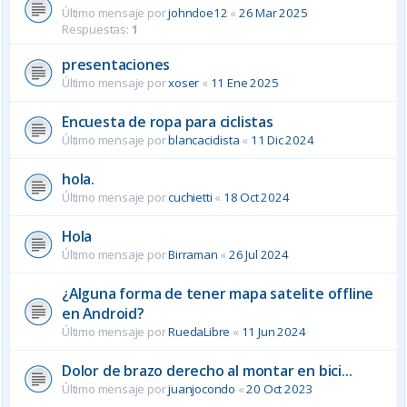
Último mensaje por
johndoe12
«
26 Mar 2025
Respuestas:
1
presentaciones
Último mensaje por
xoser
«
11 Ene 2025
Encuesta de ropa para ciclistas
Último mensaje por
blancaciclista
«
11 Dic 2024
hola.
Último mensaje por
cuchietti
«
18 Oct 2024
Hola
Último mensaje por
Birraman
«
26 Jul 2024
¿Alguna forma de tener mapa satelite offline
en Android?
Último mensaje por
RuedaLibre
«
11 Jun 2024
Dolor de brazo derecho al montar en bici...
Último mensaje por
juanjocondo
«
20 Oct 2023