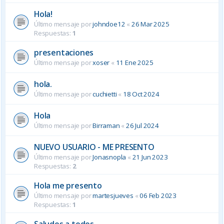
Hola!
Último mensaje por
johndoe12
«
26 Mar 2025
Respuestas:
1
presentaciones
Último mensaje por
xoser
«
11 Ene 2025
hola.
Último mensaje por
cuchietti
«
18 Oct 2024
Hola
Último mensaje por
Birraman
«
26 Jul 2024
NUEVO USUARIO - ME PRESENTO
Último mensaje por
Jonasnopla
«
21 Jun 2023
Respuestas:
2
Hola me presento
Último mensaje por
martesjueves
«
06 Feb 2023
Respuestas:
1
Saludos a todos