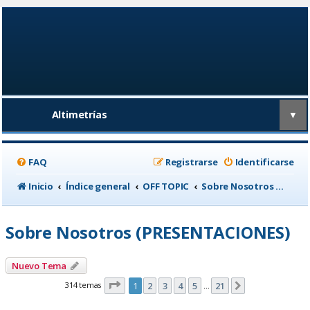
Altimetrías
▼
FAQ
Registrarse
Identificarse
Inicio
Índice general
OFF TOPIC
Sobre Nosotros (PRESENTACIONES)
Sobre Nosotros (PRESENTACIONES)
Nuevo Tema
Página
1
de
21
314 temas
1
2
3
4
5
21
Siguiente
…