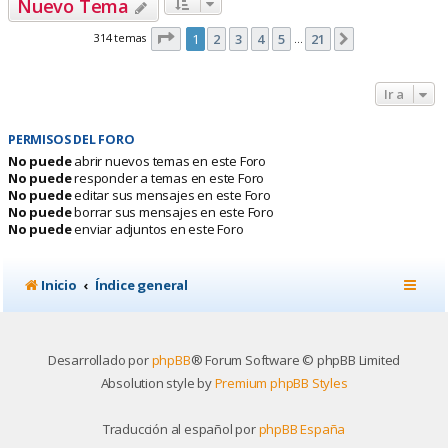
Nuevo Tema
Página
1
de
21
314 temas
1
2
3
4
5
21
Siguiente
…
Ir a
PERMISOS DEL FORO
No puede
abrir nuevos temas en este Foro
No puede
responder a temas en este Foro
No puede
editar sus mensajes en este Foro
No puede
borrar sus mensajes en este Foro
No puede
enviar adjuntos en este Foro
Inicio
Índice general
Desarrollado por
phpBB
® Forum Software © phpBB Limited
Absolution style by
Premium phpBB Styles
Traducción al español por
phpBB España