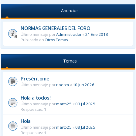
Anuncios
NORMAS GENERALES DEL FORO
Último mensaje por
Administrador
«
21 Ene 2013
Publicado en
Otros Temas
Temas
Preséntome
Último mensaje por
noeom
«
10 Jun 2026
Hola a todos!
Último mensaje por
marto25
«
03 Jul 2025
Respuestas:
1
Hola
Último mensaje por
marto25
«
03 Jul 2025
Respuestas:
1