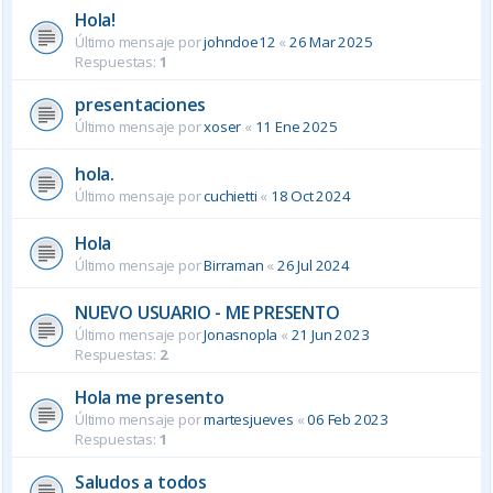
Hola!
Último mensaje por
johndoe12
«
26 Mar 2025
Respuestas:
1
presentaciones
Último mensaje por
xoser
«
11 Ene 2025
hola.
Último mensaje por
cuchietti
«
18 Oct 2024
Hola
Último mensaje por
Birraman
«
26 Jul 2024
NUEVO USUARIO - ME PRESENTO
Último mensaje por
Jonasnopla
«
21 Jun 2023
Respuestas:
2
Hola me presento
Último mensaje por
martesjueves
«
06 Feb 2023
Respuestas:
1
Saludos a todos