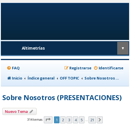
Altimetrías
▼
FAQ
Registrarse
Identificarse
Inicio
Índice general
OFF TOPIC
Sobre Nosotros (PRESENTACIONES)
Sobre Nosotros (PRESENTACIONES)
Nuevo Tema
Página
1
de
21
314 temas
1
2
3
4
5
21
Siguiente
…