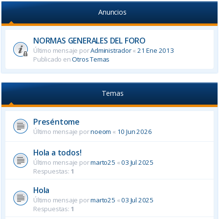
Anuncios
NORMAS GENERALES DEL FORO
Último mensaje por
Administrador
«
21 Ene 2013
Publicado en
Otros Temas
Temas
Preséntome
Último mensaje por
noeom
«
10 Jun 2026
Hola a todos!
Último mensaje por
marto25
«
03 Jul 2025
Respuestas:
1
Hola
Último mensaje por
marto25
«
03 Jul 2025
Respuestas:
1