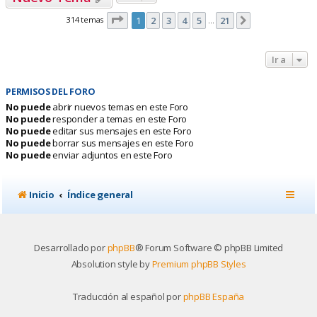
Página
1
de
21
314 temas
1
2
3
4
5
21
Siguiente
…
Ir a
PERMISOS DEL FORO
No puede
abrir nuevos temas en este Foro
No puede
responder a temas en este Foro
No puede
editar sus mensajes en este Foro
No puede
borrar sus mensajes en este Foro
No puede
enviar adjuntos en este Foro
Inicio
Índice general
Desarrollado por
phpBB
® Forum Software © phpBB Limited
Absolution style by
Premium phpBB Styles
Traducción al español por
phpBB España