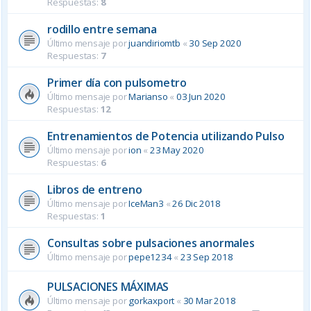
Respuestas:
8
rodillo entre semana
Último mensaje por
juandiriomtb
«
30 Sep 2020
Respuestas:
7
Primer día con pulsometro
Último mensaje por
Marianso
«
03 Jun 2020
Respuestas:
12
Entrenamientos de Potencia utilizando Pulso
Último mensaje por
ion
«
23 May 2020
Respuestas:
6
Libros de entreno
Último mensaje por
IceMan3
«
26 Dic 2018
Respuestas:
1
Consultas sobre pulsaciones anormales
Último mensaje por
pepe1234
«
23 Sep 2018
PULSACIONES MÁXIMAS
Último mensaje por
gorkaxport
«
30 Mar 2018