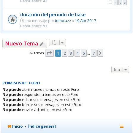
Respuestas:
43
1
2
3
duración del periodo de base
Último mensaje por
tomcruzz
«
19 Abr 2017
Respuestas:
13
Nuevo Tema
Página
1
de
7
64 temas
1
2
3
4
5
7
Siguiente
…
Ir a
PERMISOS DEL FORO
No puede
abrir nuevos temas en este Foro
No puede
responder a temas en este Foro
No puede
editar sus mensajes en este Foro
No puede
borrar sus mensajes en este Foro
No puede
enviar adjuntos en este Foro
Inicio
Índice general