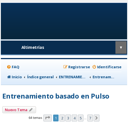
Altimetrías
▼
FAQ
Registrarse
Identificarse
Inicio
Índice general
ENTRENAMIENTO, medicina deportiva y nutrición
Entrenamiento basado en Pulso
Entrenamiento basado en Pulso
Nuevo Tema
Página
1
de
7
64 temas
1
2
3
4
5
7
Siguiente
…