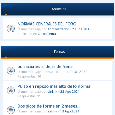
Anuncios
NORMAS GENERALES DEL FORO
Último mensaje por
Administrador
«
21 Ene 2013
Publicado en
Otros Temas
Temas
pulsaciones al dejar de fumar
Último mensaje por
mancolonto
«
19 Oct 2023
Respuestas:
10
Pulso en reposo más alto de lo normal
Último mensaje por
sinlink
«
22 Ago 2021
Respuestas:
11
Dos picos de forma en 2 meses...
Último mensaje por
ashmi
«
13 Ago 2021