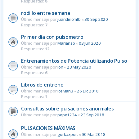
Respuestas:
8
rodillo entre semana
Último mensaje por
juandiriomtb
«
30 Sep 2020
Respuestas:
7
Primer día con pulsometro
Último mensaje por
Marianso
«
03 Jun 2020
Respuestas:
12
Entrenamientos de Potencia utilizando Pulso
Último mensaje por
ion
«
23 May 2020
Respuestas:
6
Libros de entreno
Último mensaje por
IceMan3
«
26 Dic 2018
Respuestas:
1
Consultas sobre pulsaciones anormales
Último mensaje por
pepe1234
«
23 Sep 2018
PULSACIONES MÁXIMAS
Último mensaje por
gorkaxport
«
30 Mar 2018