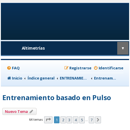
Altimetrías
▼
FAQ
Registrarse
Identificarse
Inicio
Índice general
ENTRENAMIENTO, medicina deportiva y nutrición
Entrenamiento basado en Pulso
Entrenamiento basado en Pulso
Nuevo Tema
Página
1
de
7
64 temas
1
2
3
4
5
7
Siguiente
…