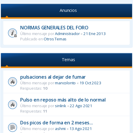
Anuncios
NORMAS GENERALES DEL FORO
Último mensaje por
Administrador
«
21 Ene 2013
Publicado en
Otros Temas
Temas
pulsaciones al dejar de fumar
Último mensaje por
mancolonto
«
19 Oct 2023
Respuestas:
10
Pulso en reposo más alto de lo normal
Último mensaje por
sinlink
«
22 Ago 2021
Respuestas:
11
Dos picos de forma en 2 meses...
Último mensaje por
ashmi
«
13 Ago 2021