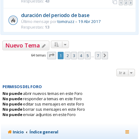
Respuestas:
43
1
2
3
duración del periodo de base
Último mensaje por
tomcruzz
«
19 Abr 2017
Respuestas:
13
Nuevo Tema
Página
1
de
7
64 temas
1
2
3
4
5
7
Siguiente
…
Ir a
PERMISOS DEL FORO
No puede
abrir nuevos temas en este Foro
No puede
responder a temas en este Foro
No puede
editar sus mensajes en este Foro
No puede
borrar sus mensajes en este Foro
No puede
enviar adjuntos en este Foro
Inicio
Índice general