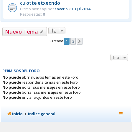
culotte etxeondo
Último mensaje por
saverio
«
13 Jul 2014
Respuestas:
8
Nuevo Tema
23 temas
1
2
Siguiente
Ir a
PERMISOS DEL FORO
No puede
abrir nuevos temas en este Foro
No puede
responder a temas en este Foro
No puede
editar sus mensajes en este Foro
No puede
borrar sus mensajes en este Foro
No puede
enviar adjuntos en este Foro
Inicio
Índice general