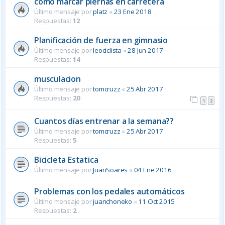
como marcar piernas en carretera
Último mensaje por
platz
«
23 Ene 2018
Respuestas:
12
Planificación de fuerza en gimnasio
Último mensaje por
leociclista
«
28 Jun 2017
Respuestas:
14
musculacion
Último mensaje por
tomcruzz
«
25 Abr 2017
Respuestas:
20
1
2
Cuantos días entrenar a la semana??
Último mensaje por
tomcruzz
«
25 Abr 2017
Respuestas:
5
Bicicleta Estatica
Último mensaje por
JuanSoares
«
04 Ene 2016
Problemas con los pedales automáticos
Último mensaje por
juanchoneko
«
11 Oct 2015
Respuestas:
2