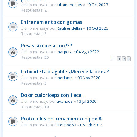
Último mensaje por
juliomandolas
«
19 Oct 2023
Respuestas:
2
Entrenamiento con gomas
Último mensaje por
Raulsendellas
«
10 Oct 2023
Respuestas:
3
Pesas sí o pesas no???
Último mensaje por
marpera
«
04 Ago 2022
Respuestas:
55
1
2
3
La bicicleta plagable ¿Merece la pena?
Último mensaje por
merlonmi
«
09 Nov 2020
Respuestas:
5
Dolor cuádriceps con flaca...
Último mensaje por
avanues
«
13 Jul 2020
Respuestas:
10
Protocolos entrenamiento hipoxiA
Último mensaje por
crespo867
«
05 Feb 2018