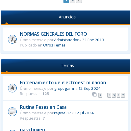
Anuncios
NORMAS GENERALES DEL FORO
Último mensaje por
Administrador
«
21 Ene 2013
Publicado en
Otros Temas
Temas
Entrenamiento de electroestimulación
Último mensaje por
grupogarmi
«
12 Sep 2024
Respuestas:
125
1
4
5
6
7
…
Rutina Pesas en Casa
Último mensaje por
reginal87
«
12 Jul 2024
Respuestas:
7
para boxeo