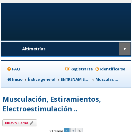
Altimetrías
▼
FAQ
Registrarse
Identificarse
Inicio
Índice general
ENTRENAMIENTO, medicina deportiva y nutrición
Musculación, Estiramientos, Electroestimulación ..
Musculación, Estiramientos,
Electroestimulación ..
Nuevo Tema
23 temas
1
2
Siguiente