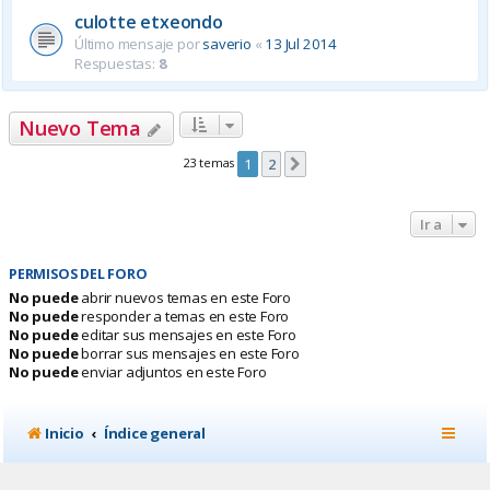
culotte etxeondo
Último mensaje por
saverio
«
13 Jul 2014
Respuestas:
8
Nuevo Tema
23 temas
1
2
Siguiente
Ir a
PERMISOS DEL FORO
No puede
abrir nuevos temas en este Foro
No puede
responder a temas en este Foro
No puede
editar sus mensajes en este Foro
No puede
borrar sus mensajes en este Foro
No puede
enviar adjuntos en este Foro
Inicio
Índice general