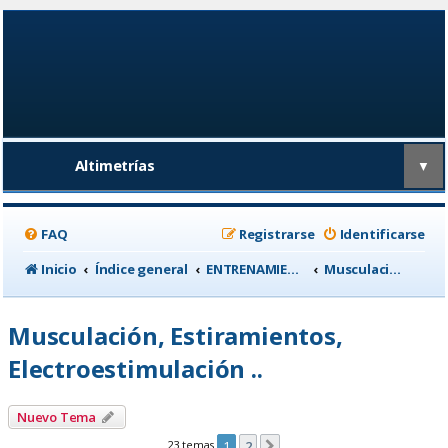
Altimetrías
▼
FAQ
Registrarse
Identificarse
Inicio
Índice general
ENTRENAMIENTO, medicina deportiva y nutrición
Musculación, Estiramientos, Electroestimulación ..
Musculación, Estiramientos,
Electroestimulación ..
Nuevo Tema
23 temas
1
2
Siguiente