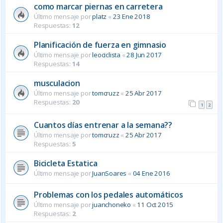
como marcar piernas en carretera
Último mensaje por
platz
«
23 Ene 2018
Respuestas:
12
Planificación de fuerza en gimnasio
Último mensaje por
leociclista
«
28 Jun 2017
Respuestas:
14
musculacion
Último mensaje por
tomcruzz
«
25 Abr 2017
Respuestas:
20
1
2
Cuantos días entrenar a la semana??
Último mensaje por
tomcruzz
«
25 Abr 2017
Respuestas:
5
Bicicleta Estatica
Último mensaje por
JuanSoares
«
04 Ene 2016
Problemas con los pedales automáticos
Último mensaje por
juanchoneko
«
11 Oct 2015
Respuestas:
2