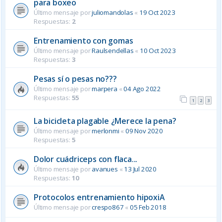
para boxeo
Último mensaje por
juliomandolas
«
19 Oct 2023
Respuestas:
2
Entrenamiento con gomas
Último mensaje por
Raulsendellas
«
10 Oct 2023
Respuestas:
3
Pesas sí o pesas no???
Último mensaje por
marpera
«
04 Ago 2022
Respuestas:
55
1
2
3
La bicicleta plagable ¿Merece la pena?
Último mensaje por
merlonmi
«
09 Nov 2020
Respuestas:
5
Dolor cuádriceps con flaca...
Último mensaje por
avanues
«
13 Jul 2020
Respuestas:
10
Protocolos entrenamiento hipoxiA
Último mensaje por
crespo867
«
05 Feb 2018