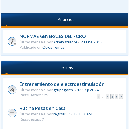
Anuncios
NORMAS GENERALES DEL FORO
Último mensaje por
Administrador
«
21 Ene 2013
Publicado en
Otros Temas
Temas
Entrenamiento de electroestimulación
Último mensaje por
grupogarmi
«
12 Sep 2024
Respuestas:
125
1
4
5
6
7
…
Rutina Pesas en Casa
Último mensaje por
reginal87
«
12 Jul 2024
Respuestas:
7