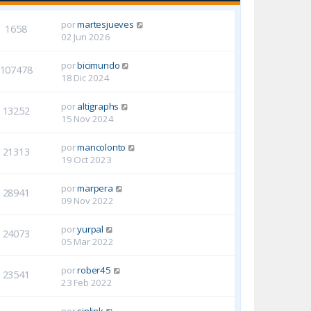
por
martesjueves
1658
02 Jun 2026
por
bicimundo
107478
18 Dic 2024
por
altigraphs
13252
15 Nov 2024
por
mancolonto
21313
19 Oct 2023
por
marpera
28941
09 Nov 2022
por
yurpal
24073
05 Mar 2022
por
rober45
23541
23 Feb 2022
por
sinlink