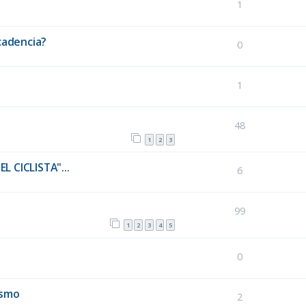
1
cadencia?
0
1
48
1
2
3
 CICLISTA"...
6
99
1
2
3
4
5
0
ismo
2