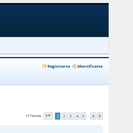
Registrarse
Identificarse
Página
1
de
8
117 temas
1
2
3
4
5
8
Siguiente
…