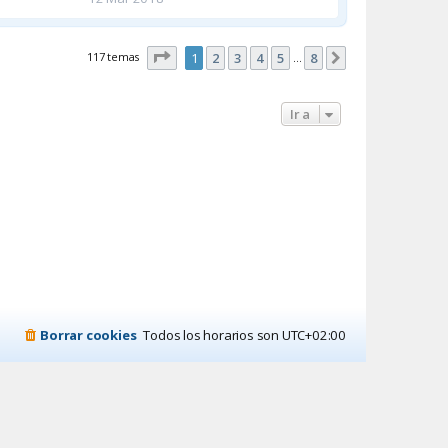
Página
1
de
8
117 temas
1
2
3
4
5
8
Siguiente
…
Ir a
Borrar cookies
Todos los horarios son
UTC+02:00