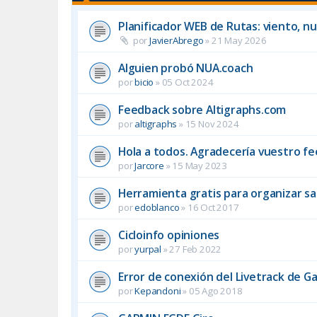
Planificador WEB de Rutas: viento, nu
por
JavierAbrego
»
21 May 2026
Alguien probó NUA.coach
por
bicio
»
05 Oct 2024
Feedback sobre Altigraphs.com
por
altigraphs
»
15 Nov 2024
Hola a todos. Agradecería vuestro fee
por
Jarcore
»
15 May 2023
Herramienta gratis para organizar s
por
edoblanco
»
16 Oct 2017
Cicloinfo opiniones
por
yurpal
»
27 Feb 2022
Error de conexión del Livetrack de G
por
Kepandoni
»
05 Ago 2018