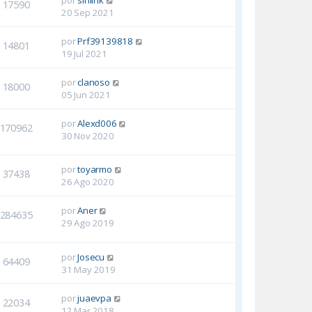
17590
20 Sep 2021
por
Prf39139818
14801
19 Jul 2021
por
clanoso
18000
05 Jun 2021
por
Alexd006
170962
30 Nov 2020
por
toyarmo
37438
26 Ago 2020
por
Aner
284635
29 Ago 2019
por
Josecu
64409
31 May 2019
por
juaevpa
22034
12 Mar 2018