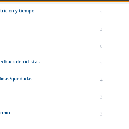
trición y tiempo
1
2
0
dback de ciclistas.
1
alidas/quedadas
4
2
armin
2