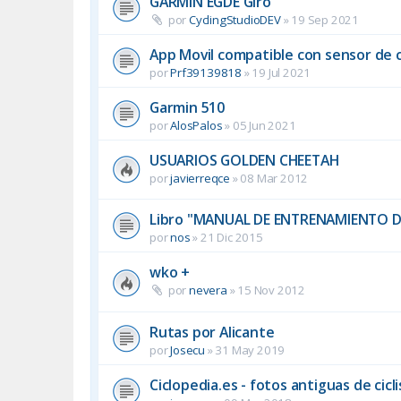
GARMIN EGDE Giro
por
CyclingStudioDEV
»
19 Sep 2021
App Movil compatible con sensor de 
por
Prf39139818
»
19 Jul 2021
Garmin 510
por
AlosPalos
»
05 Jun 2021
USUARIOS GOLDEN CHEETAH
por
javierreqce
»
08 Mar 2012
Libro "MANUAL DE ENTRENAMIENTO DEL
por
nos
»
21 Dic 2015
wko +
por
nevera
»
15 Nov 2012
Rutas por Alicante
por
Josecu
»
31 May 2019
Ciclopedia.es - fotos antiguas de cicl