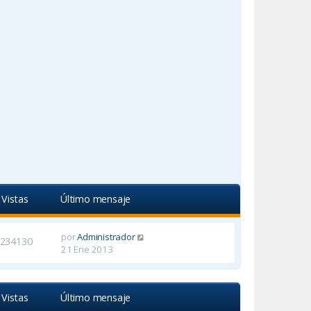
Vistas
Último mensaje
por
Administrador
234130
21 Ene 2013
Vistas
Último mensaje