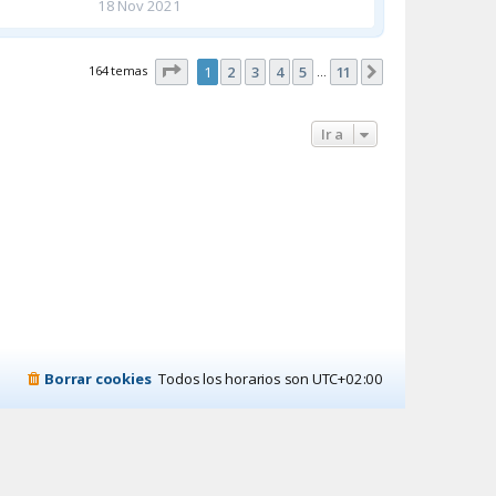
18 Nov 2021
Página
1
de
11
164 temas
1
2
3
4
5
11
Siguiente
…
Ir a
Borrar cookies
Todos los horarios son
UTC+02:00