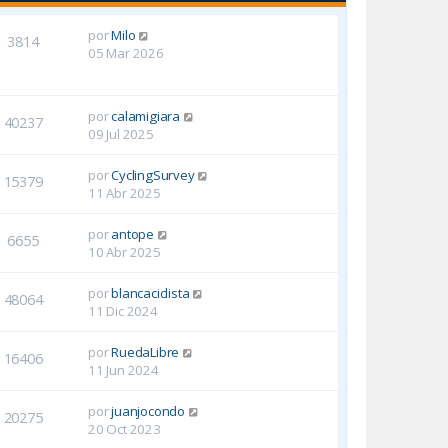
por
Milo
3814
05 Mar 2026
por
calamigiara
40237
09 Jul 2025
por
CyclingSurvey
15379
11 Abr 2025
por
antope
6655
10 Abr 2025
por
blancaciclista
48064
11 Dic 2024
por
RuedaLibre
16406
11 Jun 2024
por
juanjocondo
20275
20 Oct 2023