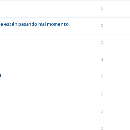
5
que estén pasando mal momento
0
0
4
d
0
0
0
0