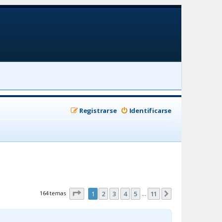
Registrarse
Identificarse
Página
1
de
11
164 temas
1
2
3
4
5
11
Siguiente
…