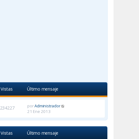
Vistas
Último mensaje
por
Administrador
234227
21 Ene 2013
Vistas
Último mensaje