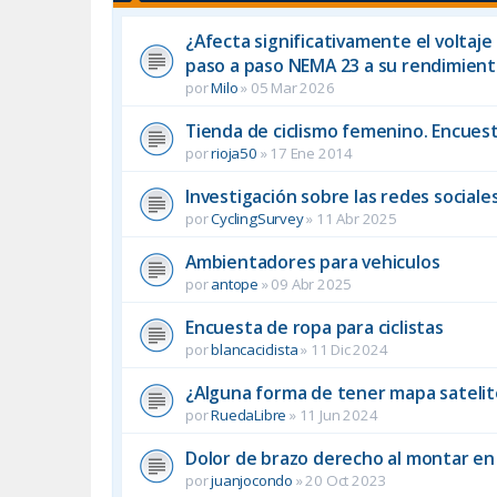
¿Afecta significativamente el voltaj
paso a paso NEMA 23 a su rendimien
por
Milo
»
05 Mar 2026
Tienda de ciclismo femenino. Encuest
por
rioja50
»
17 Ene 2014
Investigación sobre las redes sociales
por
CyclingSurvey
»
11 Abr 2025
Ambientadores para vehiculos
por
antope
»
09 Abr 2025
Encuesta de ropa para ciclistas
por
blancaciclista
»
11 Dic 2024
¿Alguna forma de tener mapa satelit
por
RuedaLibre
»
11 Jun 2024
Dolor de brazo derecho al montar en b
por
juanjocondo
»
20 Oct 2023