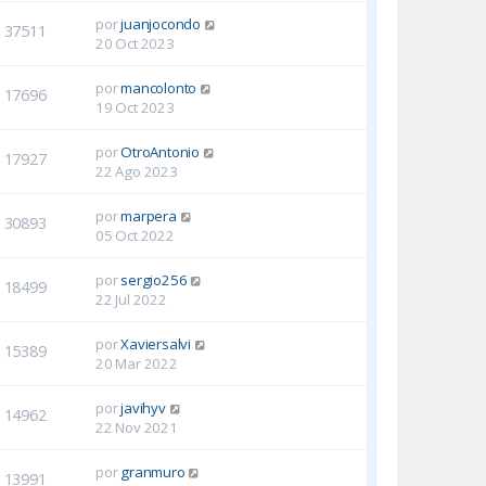
por
juanjocondo
37511
20 Oct 2023
por
mancolonto
17696
19 Oct 2023
por
OtroAntonio
17927
22 Ago 2023
por
marpera
30893
05 Oct 2022
por
sergio256
18499
22 Jul 2022
por
Xaviersalvi
15389
20 Mar 2022
por
javihyv
14962
22 Nov 2021
por
granmuro
13991