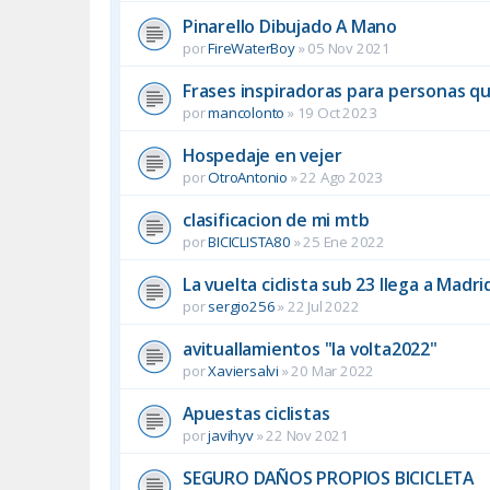
Pinarello Dibujado A Mano
por
FireWaterBoy
»
05 Nov 2021
Frases inspiradoras para personas 
por
mancolonto
»
19 Oct 2023
Hospedaje en vejer
por
OtroAntonio
»
22 Ago 2023
clasificacion de mi mtb
por
BICICLISTA80
»
25 Ene 2022
La vuelta ciclista sub 23 llega a Madri
por
sergio256
»
22 Jul 2022
avituallamientos "la volta2022"
por
Xaviersalvi
»
20 Mar 2022
Apuestas ciclistas
por
javihyv
»
22 Nov 2021
SEGURO DAÑOS PROPIOS BICICLETA