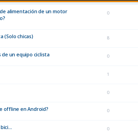
e de alimentación de un motor
0
to?
a (Solo chicas)
8
 de un equipo ciclista
0
1
0
e offline en Android?
0
ici...
0