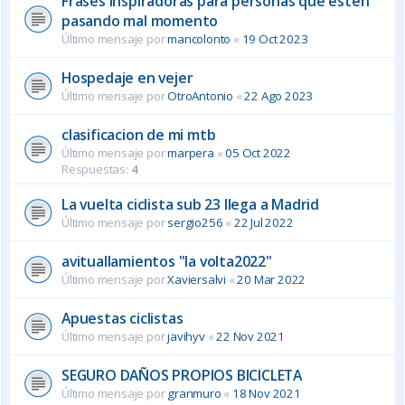
Frases inspiradoras para personas que estén
pasando mal momento
Último mensaje por
mancolonto
«
19 Oct 2023
Hospedaje en vejer
Último mensaje por
OtroAntonio
«
22 Ago 2023
clasificacion de mi mtb
Último mensaje por
marpera
«
05 Oct 2022
Respuestas:
4
La vuelta ciclista sub 23 llega a Madrid
Último mensaje por
sergio256
«
22 Jul 2022
avituallamientos "la volta2022"
Último mensaje por
Xaviersalvi
«
20 Mar 2022
Apuestas ciclistas
Último mensaje por
javihyv
«
22 Nov 2021
SEGURO DAÑOS PROPIOS BICICLETA
Último mensaje por
granmuro
«
18 Nov 2021