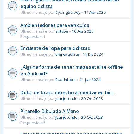
equipo ciclista
Último mensaje por
CyclingSurvey
«
11 Abr 2025
Ambientadores para vehiculos
Último mensaje por
antope
«
10 Abr 2025
Respuestas:
1
Encuesta de ropa para ciclistas
Último mensaje por
blancaciclista
«
11 Dic 2024
¿Alguna forma de tener mapa satelite offline
en Android?
Último mensaje por
RuedaLibre
«
11 Jun 2024
Dolor de brazo derecho al montar en bici...
Último mensaje por
juanjocondo
«
20 Oct 2023
Pinarello Dibujado A Mano
Último mensaje por
juanjocondo
«
20 Oct 2023
Respuestas:
5