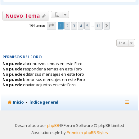
Nuevo Tema
Página
1
de
11
164 temas
1
2
3
4
5
11
Siguiente
…
Ir a
PERMISOS DEL FORO
No puede
abrir nuevos temas en este Foro
No puede
responder a temas en este Foro
No puede
editar sus mensajes en este Foro
No puede
borrar sus mensajes en este Foro
No puede
enviar adjuntos en este Foro
Inicio
Índice general
Desarrollado por
phpBB
® Forum Software © phpBB Limited
Absolution style by
Premium phpBB Styles