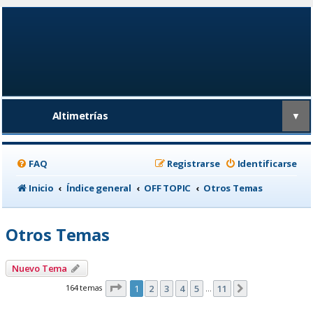
Altimetrías
▼
FAQ
Registrarse
Identificarse
Inicio
Índice general
OFF TOPIC
Otros Temas
Otros Temas
Nuevo Tema
Página
1
de
11
164 temas
1
2
3
4
5
11
Siguiente
…