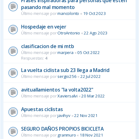
Frases inspiradoras para personas que estén
pasando mal momento
Último mensaje por
mancolonto
«
19 Oct 2023
Hospedaje en vejer
Último mensaje por
OtroAntonio
«
22 Ago 2023
clasificacion de mi mtb
Último mensaje por
marpera
«
05 Oct 2022
Respuestas:
4
La vuelta ciclista sub 23 llega a Madrid
Último mensaje por
sergio256
«
22 Jul 2022
avituallamientos "la volta2022"
Último mensaje por
Xaviersalvi
«
20 Mar 2022
Apuestas ciclistas
Último mensaje por
javihyv
«
22 Nov 2021
SEGURO DAÑOS PROPIOS BICICLETA
Último mensaje por
granmuro
«
18 Nov 2021