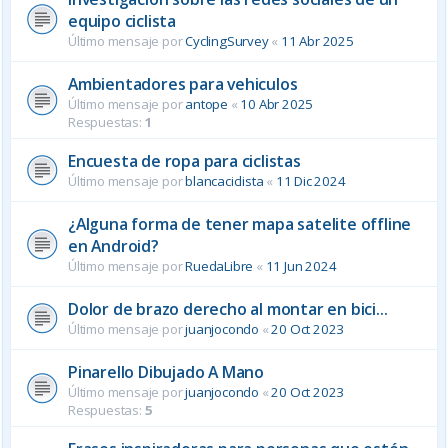
equipo ciclista
Último mensaje por
CyclingSurvey
«
11 Abr 2025
Ambientadores para vehiculos
Último mensaje por
antope
«
10 Abr 2025
Respuestas:
1
Encuesta de ropa para ciclistas
Último mensaje por
blancaciclista
«
11 Dic 2024
¿Alguna forma de tener mapa satelite offline
en Android?
Último mensaje por
RuedaLibre
«
11 Jun 2024
Dolor de brazo derecho al montar en bici...
Último mensaje por
juanjocondo
«
20 Oct 2023
Pinarello Dibujado A Mano
Último mensaje por
juanjocondo
«
20 Oct 2023
Respuestas:
5