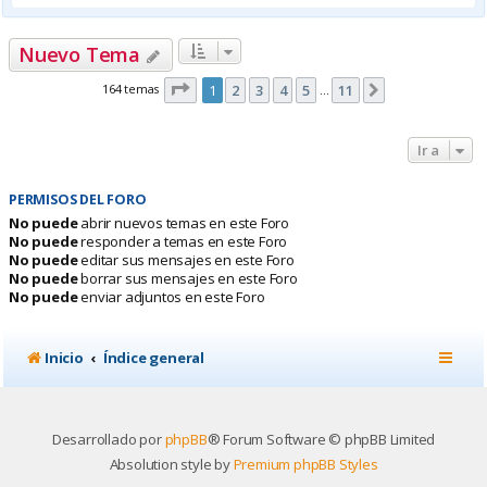
Nuevo Tema
Página
1
de
11
164 temas
1
2
3
4
5
11
Siguiente
…
Ir a
PERMISOS DEL FORO
No puede
abrir nuevos temas en este Foro
No puede
responder a temas en este Foro
No puede
editar sus mensajes en este Foro
No puede
borrar sus mensajes en este Foro
No puede
enviar adjuntos en este Foro
Inicio
Índice general
Desarrollado por
phpBB
® Forum Software © phpBB Limited
Absolution style by
Premium phpBB Styles