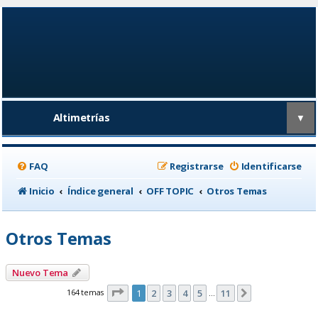
Altimetrías
▼
FAQ
Registrarse
Identificarse
Inicio
Índice general
OFF TOPIC
Otros Temas
Otros Temas
Nuevo Tema
Página
1
de
11
164 temas
1
2
3
4
5
11
Siguiente
…