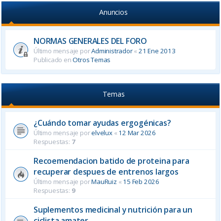
Anuncios
NORMAS GENERALES DEL FORO
Último mensaje por
Administrador
«
21 Ene 2013
Publicado en
Otros Temas
Temas
¿Cuándo tomar ayudas ergogénicas?
Último mensaje por
elvelux
«
12 Mar 2026
Respuestas:
7
Recoemendacion batido de proteina para
recuperar despues de entrenos largos
Último mensaje por
MauRuiz
«
15 Feb 2026
Respuestas:
9
Suplementos medicinal y nutrición para un
ciclista amater