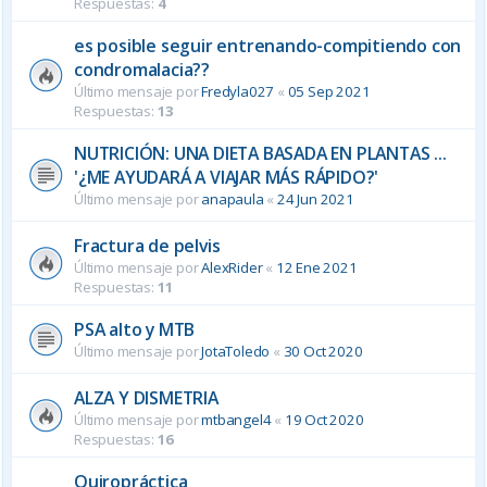
Respuestas:
4
es posible seguir entrenando-compitiendo con
condromalacia??
Último mensaje por
Fredyla027
«
05 Sep 2021
Respuestas:
13
NUTRICIÓN: UNA DIETA BASADA EN PLANTAS ...
'¿ME AYUDARÁ A VIAJAR MÁS RÁPIDO?'
Último mensaje por
anapaula
«
24 Jun 2021
Fractura de pelvis
Último mensaje por
AlexRider
«
12 Ene 2021
Respuestas:
11
PSA alto y MTB
Último mensaje por
JotaToledo
«
30 Oct 2020
ALZA Y DISMETRIA
Último mensaje por
mtbangel4
«
19 Oct 2020
Respuestas:
16
Quiropráctica