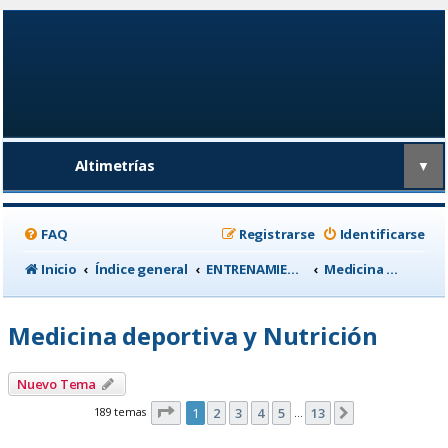
Altimetrías
▼
FAQ
Registrarse
Identificarse
Inicio
Índice general
ENTRENAMIENTO, medicina deportiva y nutrición
Medicina deportiva y Nutrición
Medicina deportiva y Nutrición
Nuevo Tema
Página
1
de
13
189 temas
1
2
3
4
5
13
Siguiente
…