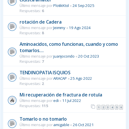
Último mensaje por
PlotikKtol
«
24 Sep 2025
Respuestas:
6
rotación de Cadera
Último mensaje por
Jeimmy
«
19 Ago 2024
Respuestas:
8
Aminoacidos, como funcionas, cuando y como
tomarlos....
Último mensaje por
juanjocondo
«
20 Oct 2023
Respuestas:
7
TENDINOPATIA ISQUIOS
Último mensaje por
ARACAP
«
25 Ago 2022
Respuestas:
2
Mi recuperación de fractura de rotula
Último mensaje por
edi
«
11 Jul 2022
Respuestas:
115
1
2
3
4
5
6
Tomarlo o no tomarlo
Último mensaje por
amigable
«
26 Oct 2021