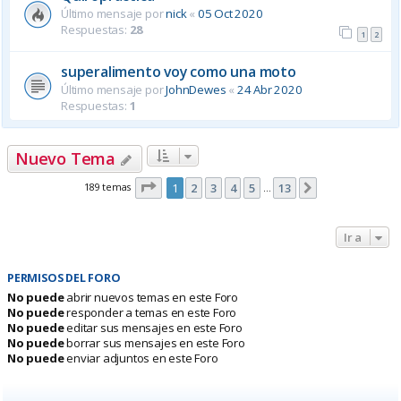
Último mensaje por
nick
«
05 Oct 2020
Respuestas:
28
1
2
superalimento voy como una moto
Último mensaje por
JohnDewes
«
24 Abr 2020
Respuestas:
1
Nuevo Tema
Página
1
de
13
189 temas
1
2
3
4
5
13
Siguiente
…
Ir a
PERMISOS DEL FORO
No puede
abrir nuevos temas en este Foro
No puede
responder a temas en este Foro
No puede
editar sus mensajes en este Foro
No puede
borrar sus mensajes en este Foro
No puede
enviar adjuntos en este Foro