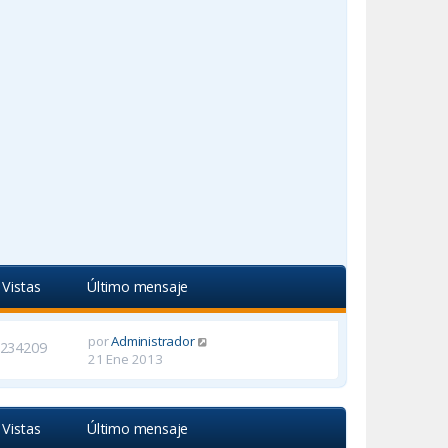
Vistas
Último mensaje
por
Administrador
234209
21 Ene 2013
Vistas
Último mensaje