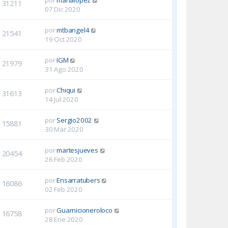
31211
07 Dic 2020
por
mtbangel4
21541
19 Oct 2020
por
IGM
21979
31 Ago 2020
por
Chiqui
31613
14 Jul 2020
por
Sergio2002
15881
30 Mar 2020
por
martesjueves
20454
26 Feb 2020
por
Ensarratubers
16086
02 Feb 2020
por
Guarnicioneroloco
16758
28 Ene 2020