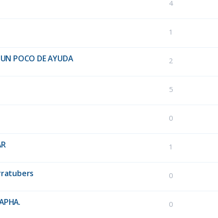
4
1
 UN POCO DE AYUDA
2
5
0
AR
1
rratubers
0
RAPHA.
0