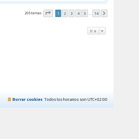
Página
1
de
14
205 temas
1
2
3
4
5
14
Siguiente
…
Ir a
Borrar cookies
Todos los horarios son
UTC+02:00