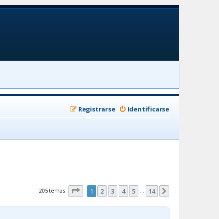
Registrarse
Identificarse
Página
1
de
14
205 temas
1
2
3
4
5
14
Siguiente
…