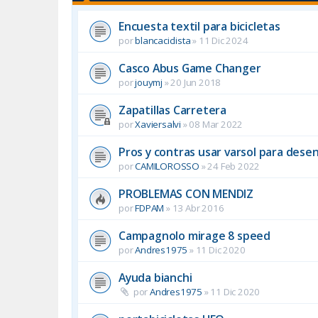
Encuesta textil para bicicletas
por
blancaciclista
»
11 Dic 2024
Casco Abus Game Changer
por
jouymj
»
20 Jun 2018
Zapatillas Carretera
por
Xaviersalvi
»
08 Mar 2022
Pros y contras usar varsol para deseng
por
CAMILOROSSO
»
24 Feb 2022
PROBLEMAS CON MENDIZ
por
FDPAM
»
13 Abr 2016
Campagnolo mirage 8 speed
por
Andres1975
»
11 Dic 2020
Ayuda bianchi
por
Andres1975
»
11 Dic 2020