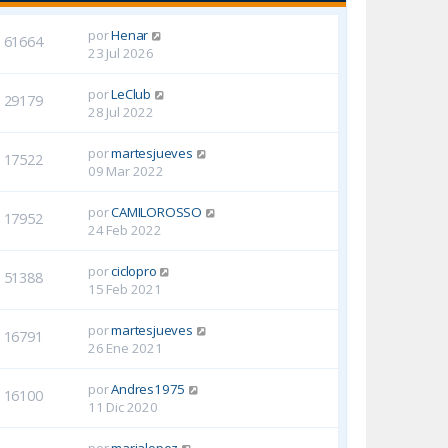
por
Henar
61664
23 Jul 2026
por
LeClub
29179
28 Jul 2022
por
martesjueves
17522
09 Mar 2022
por
CAMILOROSSO
17952
24 Feb 2022
por
ciclopro
51388
15 Feb 2021
por
martesjueves
16791
26 Ene 2021
por
Andres1975
16100
11 Dic 2020
por
marialopez