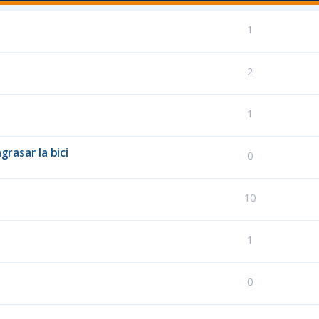
1
2
1
rasar la bici
0
10
1
0