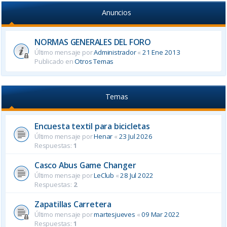
Anuncios
NORMAS GENERALES DEL FORO
Último mensaje por
Administrador
«
21 Ene 2013
Publicado en
Otros Temas
Temas
Encuesta textil para bicicletas
Último mensaje por
Henar
«
23 Jul 2026
Respuestas:
1
Casco Abus Game Changer
Último mensaje por
LeClub
«
28 Jul 2022
Respuestas:
2
Zapatillas Carretera
Último mensaje por
martesjueves
«
09 Mar 2022
Respuestas:
1