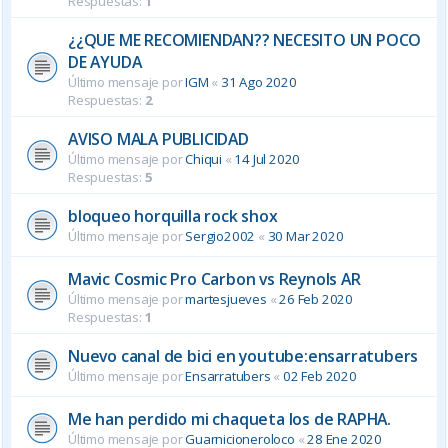
Respuestas:
1
¿¿QUE ME RECOMIENDAN?? NECESITO UN POCO
DE AYUDA
Último mensaje por
IGM
«
31 Ago 2020
Respuestas:
2
AVISO MALA PUBLICIDAD
Último mensaje por
Chiqui
«
14 Jul 2020
Respuestas:
5
bloqueo horquilla rock shox
Último mensaje por
Sergio2002
«
30 Mar 2020
Mavic Cosmic Pro Carbon vs Reynols AR
Último mensaje por
martesjueves
«
26 Feb 2020
Respuestas:
1
Nuevo canal de bici en youtube:ensarratubers
Último mensaje por
Ensarratubers
«
02 Feb 2020
Me han perdido mi chaqueta los de RAPHA.
Último mensaje por
Guarnicioneroloco
«
28 Ene 2020