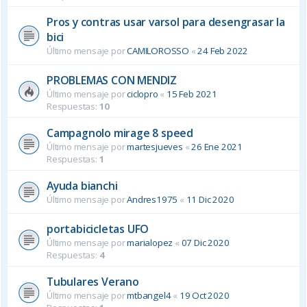
Pros y contras usar varsol para desengrasar la
bici
Último mensaje por
CAMILOROSSO
«
24 Feb 2022
PROBLEMAS CON MENDIZ
Último mensaje por
ciclopro
«
15 Feb 2021
Respuestas:
10
Campagnolo mirage 8 speed
Último mensaje por
martesjueves
«
26 Ene 2021
Respuestas:
1
Ayuda bianchi
Último mensaje por
Andres1975
«
11 Dic 2020
portabicicletas UFO
Último mensaje por
marialopez
«
07 Dic 2020
Respuestas:
4
Tubulares Verano
Último mensaje por
mtbangel4
«
19 Oct 2020