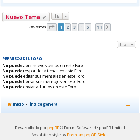
Nuevo Tema
Página
1
de
14
205 temas
1
2
3
4
5
14
Siguiente
…
Ir a
PERMISOS DEL FORO
No puede
abrir nuevos temas en este Foro
No puede
responder a temas en este Foro
No puede
editar sus mensajes en este Foro
No puede
borrar sus mensajes en este Foro
No puede
enviar adjuntos en este Foro
Inicio
Índice general
Desarrollado por
phpBB
® Forum Software © phpBB Limited
Absolution style by
Premium phpBB Styles