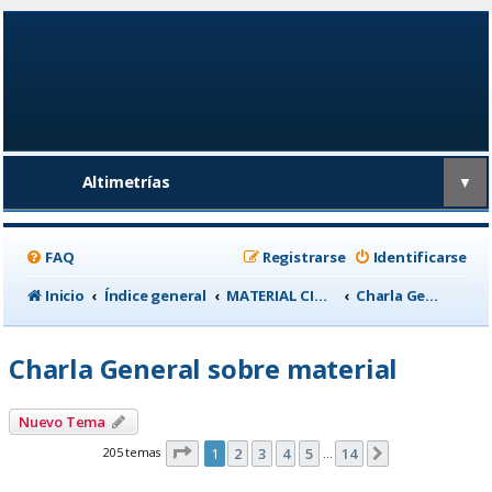
Altimetrías
▼
FAQ
Registrarse
Identificarse
Inicio
Índice general
MATERIAL CICLISTA
Charla General sobre material
Charla General sobre material
Nuevo Tema
Página
1
de
14
205 temas
1
2
3
4
5
14
Siguiente
…