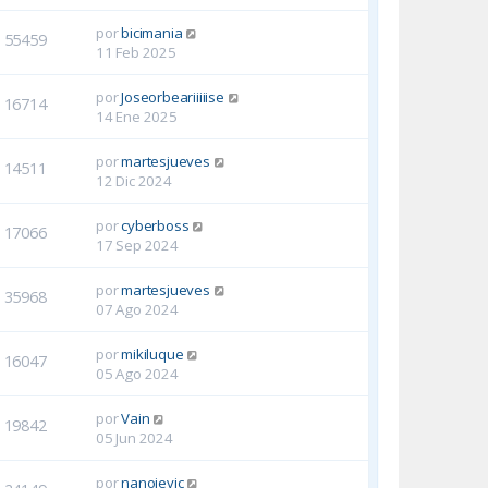
por
bicimania
55459
11 Feb 2025
por
Joseorbeariiiiise
16714
14 Ene 2025
por
martesjueves
14511
12 Dic 2024
por
cyberboss
17066
17 Sep 2024
por
martesjueves
35968
07 Ago 2024
por
mikiluque
16047
05 Ago 2024
por
Vain
19842
05 Jun 2024
por
nanojevic