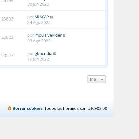
24149
30 Jun 2023
por
ARACAP
23803
24 Ago 2022
por
ImpulsiveRider
25623
03 Ago 2022
por
gbuendia
20527
19 Jun 2022
Ir a
Borrar cookies
Todos los horarios son
UTC+02:00