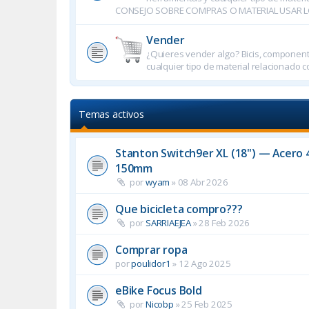
CONSEJO SOBRE COMPRAS O MATERIAL USAR L
Vender
¿Quieres vender algo? Bicis, componente
cualquier tipo de material relacionado co
Temas activos
Stanton Switch9er XL (18") — Acero 4
150mm
por
wyam
»
08 Abr 2026
Que bicicleta compro???
por
SARRIAEJEA
»
28 Feb 2026
Comprar ropa
por
poulidor1
»
12 Ago 2025
eBike Focus Bold
por
Nicobp
»
25 Feb 2025