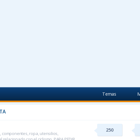
Temas
M
TA
250
 componentes, ropa, utensilios,
l relacionado con el ciclismo. PARA PEDIR