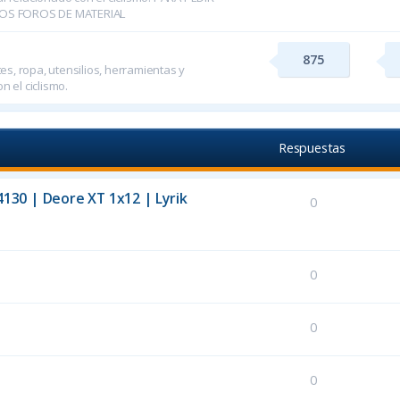
OS FOROS DE MATERIAL
875
s, ropa, utensilios, herramientas y
n el ciclismo.
Respuestas
130 | Deore XT 1x12 | Lyrik
0
0
0
0