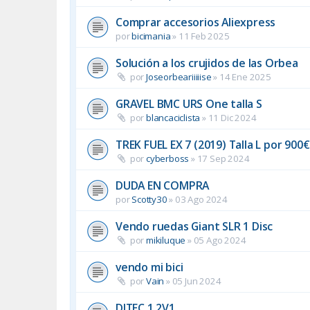
Comprar accesorios Aliexpress
por
bicimania
»
11 Feb 2025
Solución a los crujidos de las Orbea
por
Joseorbeariiiiise
»
14 Ene 2025
GRAVEL BMC URS One talla S
por
blancaciclista
»
11 Dic 2024
TREK FUEL EX 7 (2019) Talla L por 90
por
cyberboss
»
17 Sep 2024
DUDA EN COMPRA
por
Scotty30
»
03 Ago 2024
Vendo ruedas Giant SLR 1 Disc
por
mikiluque
»
05 Ago 2024
vendo mi bici
por
Vain
»
05 Jun 2024
DITEC 1.2V1