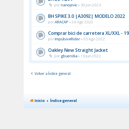
por
nanojevic
»
30 Jun 2023
BH SPIKE 3.0 |A3092| MODELO 2022
por
ARACAP
»
24 Ago 2022
Comprar bici de carretera XL/XXL - 1
por
ImpulsiveRider
»
03 Ago 2022
Oakley New Straight Jacket
por
gbuendia
»
19 Jun 2022
Volver a Índice general
Inicio
Índice general