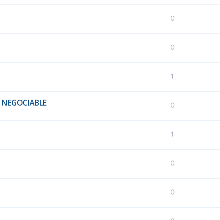
0
0
1
0€ NEGOCIABLE
0
1
0
0