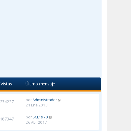
Vistas
Último mensaje
por
Administrador
234227
21 Ene 2013
por
SCL1970
187347
26 Abr 2017