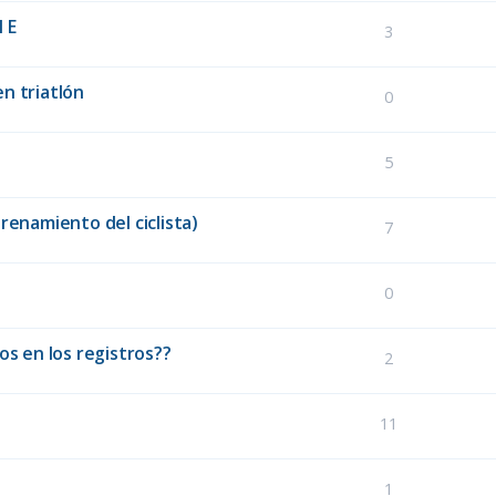
 E
3
n triatlón
0
5
renamiento del ciclista)
7
0
os en los registros??
2
11
1