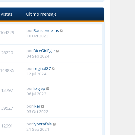
Vistas
Último mensaje
por
Raulsendellas
164229
10 Oct 2023
por
DiceGirlEgle
26220
04 Sep 2024
por
reginal87
149885
12 Jul 2024
por
lixojep
13797
06 Jul 2023
por
iker
39527
03 Oct 2022
por
lyonrafale
12991
21 Sep 2021