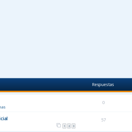
Respuestas
0
mas
cial
57
1
2
3