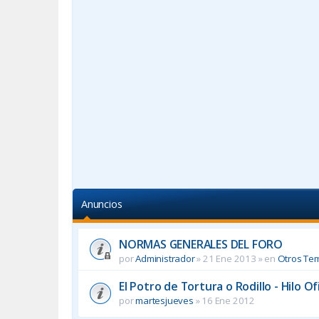
Anuncios
NORMAS GENERALES DEL FORO
por
Administrador
»
21 Ene 2013
» en
Otros Te
El Potro de Tortura o Rodillo - Hilo Ofi
por
martesjueves
»
16 Ene 2012