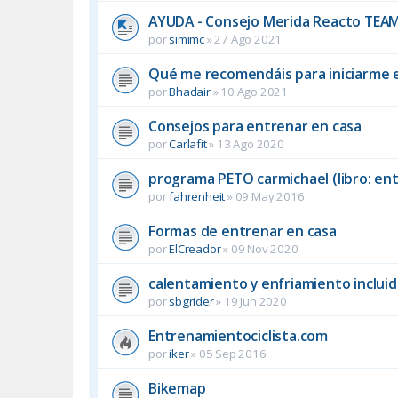
AYUDA - Consejo Merida Reacto TEAM
por
simimc
»
27 Ago 2021
Qué me recomendáis para iniciarme e
por
Bhadair
»
10 Ago 2021
Consejos para entrenar en casa
por
Carlafit
»
13 Ago 2020
programa PETO carmichael (libro: ent
por
fahrenheit
»
09 May 2016
Formas de entrenar en casa
por
ElCreador
»
09 Nov 2020
calentamiento y enfriamiento incluid
por
sbgrider
»
19 Jun 2020
Entrenamientociclista.com
por
iker
»
05 Sep 2016
Bikemap