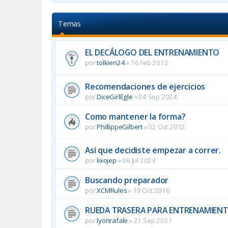
Temas
EL DECÁLOGO DEL ENTRENAMIENTO
por
tolkien24
»
16 Feb 2012
Recomendaciones de ejercicios
por
DiceGirlEgle
»
04 Sep 2024
Como mantener la forma?
por
PhillippeGilbert
»
02 Oct 2012
Así que decidiste empezar a correr.
por
lixojep
»
06 Jul 2023
Buscando preparador
por
XCMRules
»
19 Oct 2016
RUEDA TRASERA PARA ENTRENAMIEN
por
lyonrafale
»
21 Sep 2021