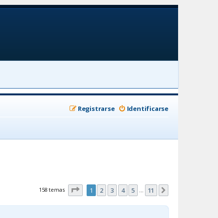
Registrarse
Identificarse
Página
1
de
11
158 temas
1
2
3
4
5
11
Siguiente
…