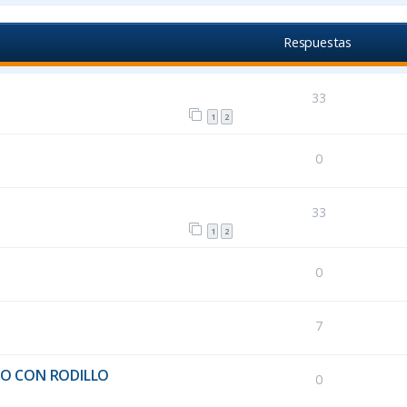
Respuestas
33
1
2
0
33
1
2
0
7
TO CON RODILLO
0