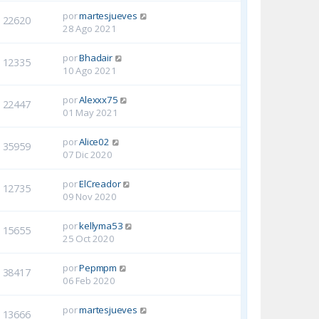
por
martesjueves
22620
28 Ago 2021
por
Bhadair
12335
10 Ago 2021
por
Alexxx75
22447
01 May 2021
por
Alice02
35959
07 Dic 2020
por
ElCreador
12735
09 Nov 2020
por
kellyma53
15655
25 Oct 2020
por
Pepmpm
38417
06 Feb 2020
por
martesjueves
13666