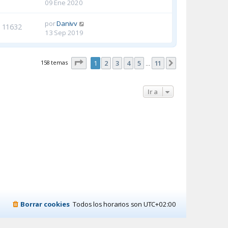
09 Ene 2020
por
Danivv
11632
13 Sep 2019
Página
1
de
11
158 temas
1
2
3
4
5
11
Siguiente
…
Ir a
Borrar cookies
Todos los horarios son
UTC+02:00