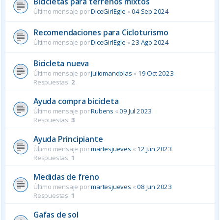
Bicicletas para terrenos mixtos
Último mensaje por
DiceGirlEgle
«
04 Sep 2024
Recomendaciones para Cicloturismo
Último mensaje por
DiceGirlEgle
«
23 Ago 2024
Bicicleta nueva
Último mensaje por
juliomandolas
«
19 Oct 2023
Respuestas:
2
Ayuda compra bicicleta
Último mensaje por
Rubens
«
09 Jul 2023
Respuestas:
3
Ayuda Principiante
Último mensaje por
martesjueves
«
12 Jun 2023
Respuestas:
1
Medidas de freno
Último mensaje por
martesjueves
«
08 Jun 2023
Respuestas:
1
Gafas de sol