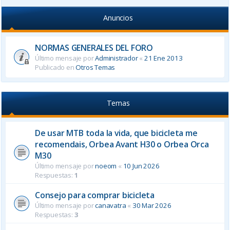
Anuncios
NORMAS GENERALES DEL FORO
Último mensaje por
Administrador
«
21 Ene 2013
Publicado en
Otros Temas
Temas
De usar MTB toda la vida, que bicicleta me
recomendais, Orbea Avant H30 o Orbea Orca
M30
Último mensaje por
noeom
«
10 Jun 2026
Respuestas:
1
Consejo para comprar bicicleta
Último mensaje por
canavatra
«
30 Mar 2026
Respuestas:
3