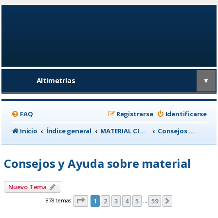
Altimetrías
▼
FAQ
Registrarse
Identificarse
Inicio
Índice general
MATERIAL CICLISTA
Consejos y Ayuda sobre material
Consejos y Ayuda sobre material
Nuevo Tema
Página
1
de
59
878 temas
1
2
3
4
5
59
Siguiente
…