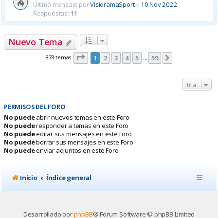
Último mensaje por
VisioramaSport
«
10 Nov 2022
Respuestas:
11
Nuevo Tema
Página
1
de
59
878 temas
1
2
3
4
5
59
Siguiente
…
Ir a
PERMISOS DEL FORO
No puede
abrir nuevos temas en este Foro
No puede
responder a temas en este Foro
No puede
editar sus mensajes en este Foro
No puede
borrar sus mensajes en este Foro
No puede
enviar adjuntos en este Foro
Inicio
Índice general
Desarrollado por
phpBB
® Forum Software © phpBB Limited