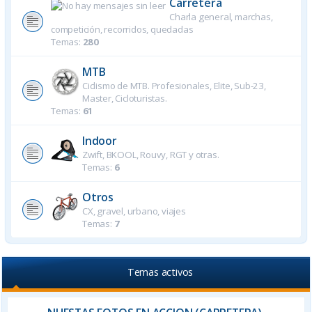
Carretera
Charla general, marchas,
competición, recorridos, quedadas
Temas:
280
MTB
Ciclismo de MTB. Profesionales, Elite, Sub-23,
Master, Cicloturistas.
Temas:
61
Indoor
Zwift, BKOOL, Rouvy, RGT y otras.
Temas:
6
Otros
CX, gravel, urbano, viajes
Temas:
7
Temas activos