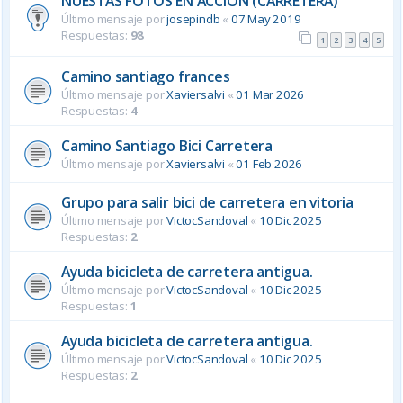
NUESTAS FOTOS EN ACCION (CARRETERA)
Último mensaje por
josepindb
«
07 May 2019
Respuestas:
98
1
2
3
4
5
Camino santiago frances
Último mensaje por
Xaviersalvi
«
01 Mar 2026
Respuestas:
4
Camino Santiago Bici Carretera
Último mensaje por
Xaviersalvi
«
01 Feb 2026
Grupo para salir bici de carretera en vitoria
Último mensaje por
VictocSandoval
«
10 Dic 2025
Respuestas:
2
Ayuda bicicleta de carretera antigua.
Último mensaje por
VictocSandoval
«
10 Dic 2025
Respuestas:
1
Ayuda bicicleta de carretera antigua.
Último mensaje por
VictocSandoval
«
10 Dic 2025
Respuestas:
2