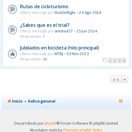
Rutas de cicloturismo
Último mensaje por
DiceGirlEgle
«
23 Ago 2024
¿Sabes que es el trial?
Último mensaje por
antonia57
«
25 Jun 2024
Respuestas:
1
Jubilados en bicicleta (hilo principal)
Último mensaje por
MTBJ
«
03 Nov 2023
Respuestas:
66
1
2
3
4
Ir a
Inicio
Índice general
Desarrollado por
phpBB
® Forum Software © phpBB Limited
Absolution style by
Premium phpBB Styles