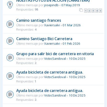
NUESTAS FOTOS EN ACCION (CARRETERA)
Último mensaje por
josepindb
«
07 May 2019
Respuestas:
98
1
2
3
4
5
Camino santiago frances
Último mensaje por
Xaviersalvi
«
01 Mar 2026
Respuestas:
4
Camino Santiago Bici Carretera
Último mensaje por
Xaviersalvi
«
01 Feb 2026
Grupo para salir bici de carretera en vitoria
Último mensaje por
VictocSandoval
«
10 Dic 2025
Respuestas:
2
Ayuda bicicleta de carretera antigua.
Último mensaje por
VictocSandoval
«
10 Dic 2025
Respuestas:
1
Ayuda bicicleta de carretera antigua.
Último mensaje por
VictocSandoval
«
10 Dic 2025
Respuestas:
2