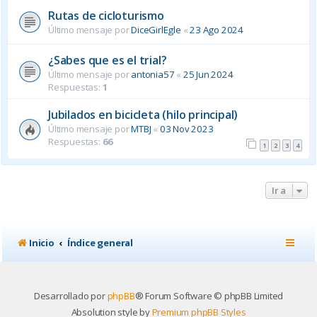
Rutas de cicloturismo
Último mensaje por
DiceGirlEgle
«
23 Ago 2024
¿Sabes que es el trial?
Último mensaje por
antonia57
«
25 Jun 2024
Respuestas:
1
Jubilados en bicicleta (hilo principal)
Último mensaje por
MTBJ
«
03 Nov 2023
Respuestas:
66
1
2
3
4
Ir a
Inicio
Índice general
Desarrollado por
phpBB
® Forum Software © phpBB Limited
Absolution style by
Premium phpBB Styles