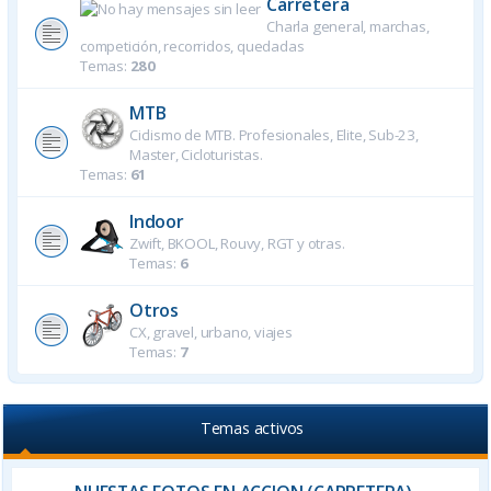
Carretera
Charla general, marchas,
competición, recorridos, quedadas
Temas:
280
MTB
Ciclismo de MTB. Profesionales, Elite, Sub-23,
Master, Cicloturistas.
Temas:
61
Indoor
Zwift, BKOOL, Rouvy, RGT y otras.
Temas:
6
Otros
CX, gravel, urbano, viajes
Temas:
7
Temas activos