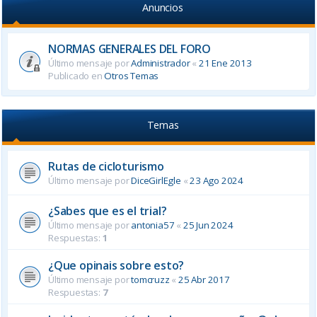
Anuncios
NORMAS GENERALES DEL FORO
Último mensaje por
Administrador
«
21 Ene 2013
Publicado en
Otros Temas
Temas
Rutas de cicloturismo
Último mensaje por
DiceGirlEgle
«
23 Ago 2024
¿Sabes que es el trial?
Último mensaje por
antonia57
«
25 Jun 2024
Respuestas:
1
¿Que opinais sobre esto?
Último mensaje por
tomcruzz
«
25 Abr 2017
Respuestas:
7