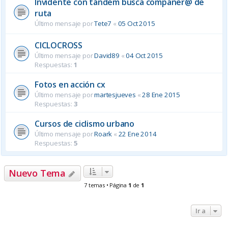
Invidente con tándem busca compañer@ de
ruta
Último mensaje por
Tete7
«
05 Oct 2015
CICLOCROSS
Último mensaje por
David89
«
04 Oct 2015
Respuestas:
1
Fotos en acción cx
Último mensaje por
martesjueves
«
28 Ene 2015
Respuestas:
3
Cursos de ciclismo urbano
Último mensaje por
Roark
«
22 Ene 2014
Respuestas:
5
Nuevo Tema
7 temas • Página
1
de
1
Ir a