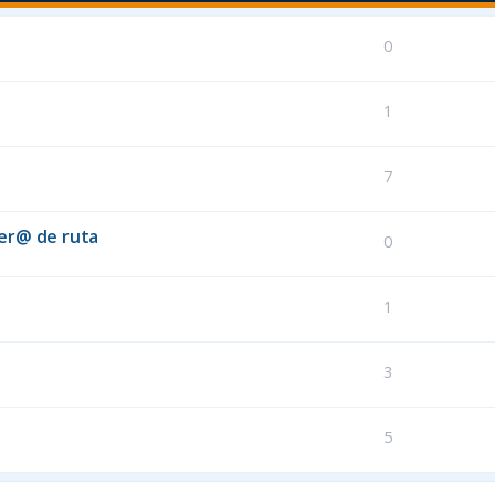
0
1
7
er@ de ruta
0
1
3
5