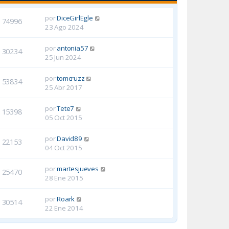
por
DiceGirlEgle
74996
23 Ago 2024
por
antonia57
30234
25 Jun 2024
por
tomcruzz
53834
25 Abr 2017
por
Tete7
15398
05 Oct 2015
por
David89
22153
04 Oct 2015
por
martesjueves
25470
28 Ene 2015
por
Roark
30514
22 Ene 2014