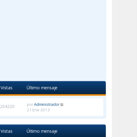
Vistas
Último mensaje
por
Administrador
234220
21 Ene 2013
Vistas
Último mensaje