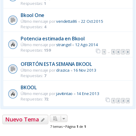
Respuestas:
1
Bkool One
Último mensaje por
vendetta86
«
22 Oct 2015
Respuestas:
4
Potencia estimada en Bkool
Último mensaje por
strangel
«
12 Ago 2014
Respuestas:
159
1
5
6
7
8
…
OFERTÓN ESTA SEMANA BKOOL
Último mensaje por
drazica
«
16 Nov 2013
Respuestas:
7
BKOOL
Último mensaje por
javitintao
«
14 Ene 2013
Respuestas:
72
1
2
3
4
Nuevo Tema
7 temas • Página
1
de
1