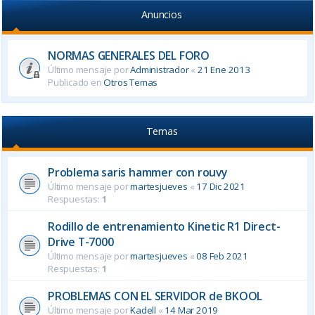
Anuncios
NORMAS GENERALES DEL FORO
Último mensaje por
Administrador
«
21 Ene 2013
Publicado en
Otros Temas
Temas
Problema saris hammer con rouvy
Último mensaje por
martesjueves
«
17 Dic 2021
Respuestas:
1
Rodillo de entrenamiento Kinetic R1 Direct-
Drive T-7000
Último mensaje por
martesjueves
«
08 Feb 2021
Respuestas:
1
PROBLEMAS CON EL SERVIDOR de BKOOL
Último mensaje por
Kadell
«
14 Mar 2019