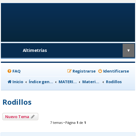
Altimetrías
▼
FAQ
Registrarse
Identificarse
Inicio
Índice general
MATERIAL CICLISTA
Material para Entrenamiento
Rodillos
Rodillos
Nuevo Tema
7 temas • Página
1
de
1