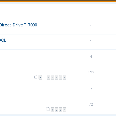
1
Direct-Drive T-7000
1
OOL
1
4
159
1
4
5
6
7
8
…
7
72
1
2
3
4