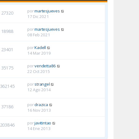
por
martesjueves
27320
17 Dic 2021
por
martesjueves
18988
08 Feb 2021
por
Kadell
23401
14 Mar 2019
por
vendetta86
35175
22 Oct 2015
por
strangel
362145
12 Ago 2014
por
drazica
37186
16 Nov 2013
por
javitintao
203846
14 Ene 2013