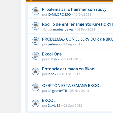
Problema saris hammer con rouvy
por
CAMILOROSSO
»
16 Dic 2021
Rodillo de entrenamiento Kinetic R1 
por
martesjueves
»
08 Feb 2021
PROBLEMAS CON EL SERVIDOR de BK
por
pelkimoi
»
24 Ago 2017
Bkool One
por
Eu1979
»
08 Oct 2015
Potencia estimada en Bkool
por
ione72
»
10 Ene 2012
OFERTÓN ESTA SEMANA BKOOL
por
jorgeortiMTB
»
05 Nov 2013
BKOOL
por
David82
»
02 Sep 2012