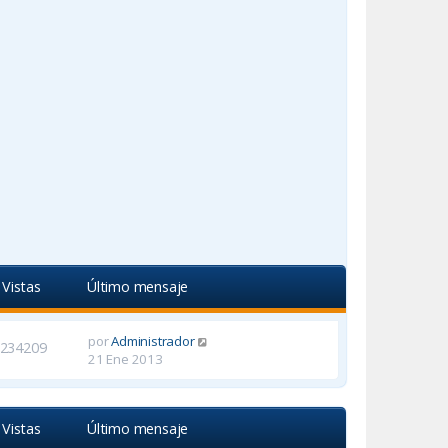
Vistas
Último mensaje
por
Administrador
234209
21 Ene 2013
Vistas
Último mensaje