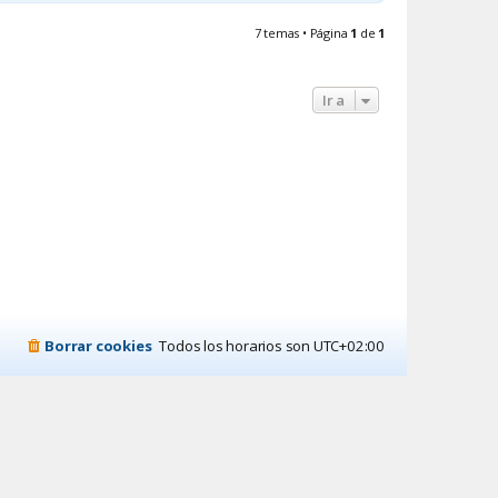
7 temas • Página
1
de
1
Ir a
Borrar cookies
Todos los horarios son
UTC+02:00