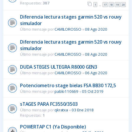
Respuestas:
387
1
17
18
19
20
…
Diferencia lectura stages garmin 520 vs rouvy
simulador
Último mensaje por
CAMILOROSSO
«
08 Ago 2020
Diferencia lectura stages garmin 520 vs rouvy
simulador
Último mensaje por
CAMILOROSSO
«
08 Ago 2020
DUDA STEGES ULTEGRA R8000 GEN3
Último mensaje por
CAMILOROSSO
«
06 Ago 2020
Potenciometro stage bielas FSA BB30 172,5
Último mensaje por
pablo110669
«
05 Oct 2019
sTAGES PARA FC3550/3503
Último mensaje por
qkratxa
«
03 Ene 2018
Respuestas:
1
POWERTAP C1 (Ya Disponible)