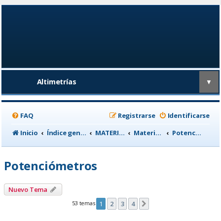
Altimetrías
▼
FAQ
Registrarse
Identificarse
Inicio
Índice general
MATERIAL CICLISTA
Material para Entrenamiento
Potenciómetros
Potenciómetros
Nuevo Tema
53 temas
1
2
3
4
Siguiente