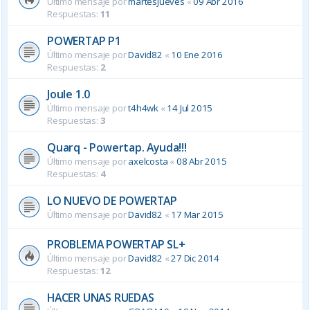
Último mensaje por
martesjueves
«
09 Abr 2016
Respuestas:
11
POWERTAP P1
Último mensaje por
David82
«
10 Ene 2016
Respuestas:
2
Joule 1.0
Último mensaje por
t4h4wk
«
14 Jul 2015
Respuestas:
3
Quarq - Powertap. Ayuda!!!
Último mensaje por
axelcosta
«
08 Abr 2015
Respuestas:
4
LO NUEVO DE POWERTAP
Último mensaje por
David82
«
17 Mar 2015
PROBLEMA POWERTAP SL+
Último mensaje por
David82
«
27 Dic 2014
Respuestas:
12
HACER UNAS RUEDAS