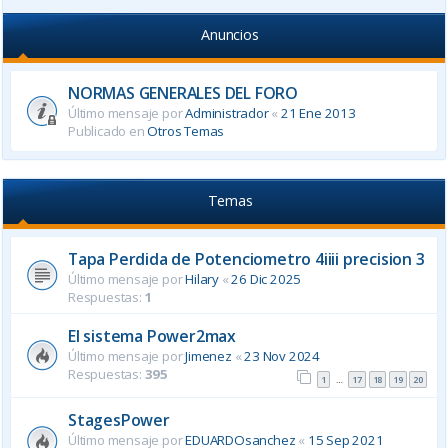
Anuncios
NORMAS GENERALES DEL FORO
Último mensaje por
Administrador
«
21 Ene 2013
Publicado en
Otros Temas
Temas
Tapa Perdida de Potenciometro 4iiii precision 3
Último mensaje por
Hilary
«
26 Dic 2025
Respuestas:
1
El sistema Power2max
Último mensaje por
Jimenez
«
23 Nov 2024
Respuestas:
395
1
17
18
19
20
…
StagesPower
Último mensaje por
EDUARDOsanchez
«
15 Sep 2021