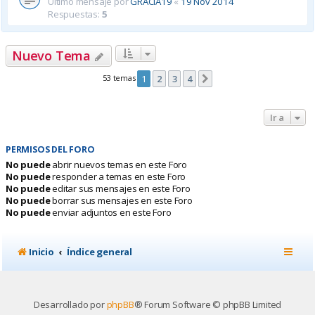
Último mensaje por
GRACIA19
«
19 Nov 2014
Respuestas:
5
Nuevo Tema
53 temas
1
2
3
4
Siguiente
Ir a
PERMISOS DEL FORO
No puede
abrir nuevos temas en este Foro
No puede
responder a temas en este Foro
No puede
editar sus mensajes en este Foro
No puede
borrar sus mensajes en este Foro
No puede
enviar adjuntos en este Foro
Inicio
Índice general
Desarrollado por
phpBB
® Forum Software © phpBB Limited